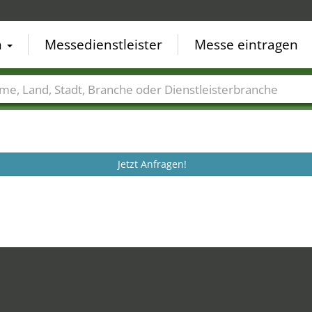
n
Messedienstleister
Messe eintragen
der
Städte
Branchen
Dienstleisterbranchen
Jetzt Anfragen!