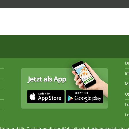
D
I
M
U
Lo
Lo
fiken und die Gestaltung dieser Webseite sind urheberrechtlich 