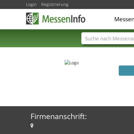
Login
Registrierung
Messe
Messenamen
Län
Firmenanschrift: