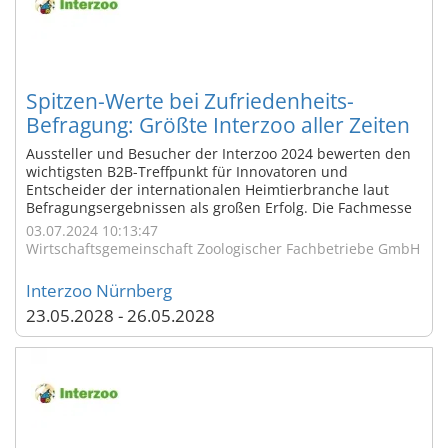
Spitzen-Werte bei Zufriedenheits-
Befragung: Größte Interzoo aller Zeiten
begeistert Aussteller und Besucher
Aussteller und Besucher der Interzoo 2024 bewerten den
wichtigsten B2B-Treffpunkt für Innovatoren und
Entscheider der internationalen Heimtierbranche laut
Befragungsergebnissen als großen Erfolg. Die Fachmesse
zeigte auf ihrer 38. Veranstaltung eine außergewöhnliche
03.07.2024 10:13:47
Vielfalt an Produktneuheiten, Trends und Services rund
Wirtschaftsgemeinschaft Zoologischer Fachbetriebe GmbH
ums Heimtier. Die bislang größte ...
Interzoo Nürnberg
23.05.2028 - 26.05.2028