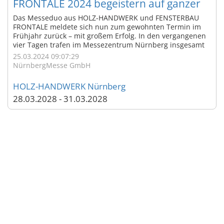
FRONTALE 2024 begeistern auf ganzer
Linie
Das Messeduo aus HOLZ-HANDWERK und FENSTERBAU
FRONTALE meldete sich nun zum gewohnten Termin im
Frühjahr zurück – mit großem Erfolg. In den vergangenen
vier Tagen trafen im Messezentrum Nürnberg insgesamt
rund 75.000 Besucher aus 112 Ländern auf 973 Aussteller
25.03.2024 09:07:29
aus 44 Ländern, um sich über die neuesten Trends im
NürnbergMesse GmbH
Fenster-, Türen- und Fassadenbau sowie der ...
HOLZ-HANDWERK Nürnberg
28.03.2028 - 31.03.2028