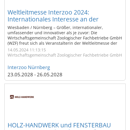
Weltleitmesse Interzoo 2024:
Internationales Interesse an der
weltweit wichtigsten Innovations- und
Wiesbaden / Nürnberg – Größer, internationaler,
Netzwerkplattform der Heimtierbranche
umfassender und innovativer als je zuvor: Die
Wirtschaftsgemeinschaft Zoologischer Fachbetriebe GmbH
auf Rekord Hoch
(WZF) freut sich als Veranstalterin der Weltleitmesse der
internationalen Heimtierbranche Interzoo über vier
14.05.2024 11:13:15
äußerst erfolgreiche Messetage vom 7. bis 10. Mai 2024.
Wirtschaftsgemeinschaft Zoologischer Fachbetriebe GmbH
Insgesamt rund 37.000 Fachbesucher aus ...
Interzoo Nürnberg
23.05.2028 - 26.05.2028
HOLZ-HANDWERK und FENSTERBAU