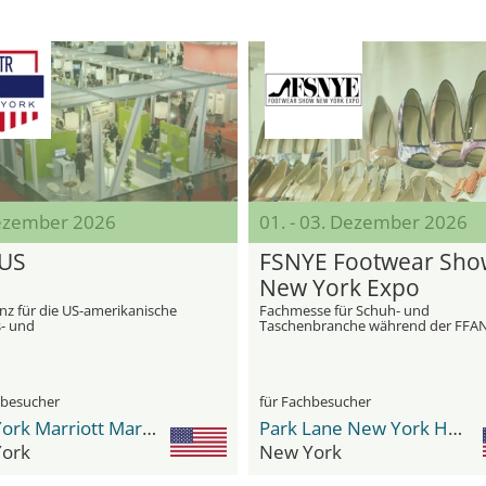
ezember 2026
01. - 03. Dezember 2026
US
FSNYE Footwear Sho
New York Expo
nz für die US-amerikanische
Fachmesse für Schuh- und
- und
Taschenbranche während der FFA
smittelfinanzierungsbranche
Market Week
hbesucher
für Fachbesucher
New York Marriott Marquis
Park Lane New York Hotel
ork
New York