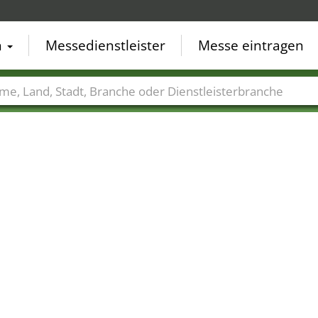
n
Messedienstleister
Messe eintragen
der
Städte
Branchen
Dienstleisterbranchen