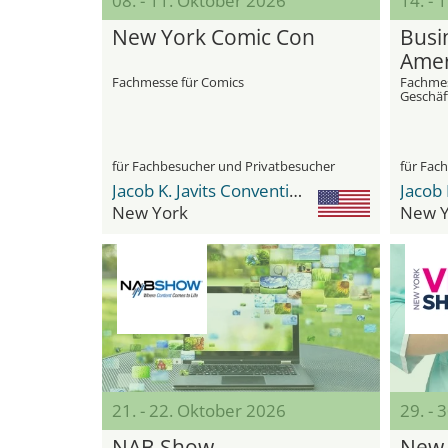
08. - 11. Oktober 2026
14. - 
New York Comic Con
Busi
Amer
Fachmesse für Comics
Fachmes
Geschäf
Manage
für Fachbesucher und Privatbesucher
für Fac
Jacob K. Javits Convention Center
New York
New Y
21. - 22. Oktober 2026
29. - 
NAB Show
New 