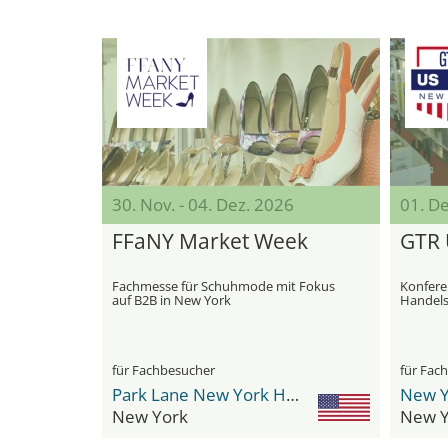
30. Nov. - 04. Dez. 2026
01. D
FFaNY Market Week
GTR 
Fachmesse für Schuhmode mit Fokus
Konfere
auf B2B in New York
Handels
Betrieb
für Fachbesucher
für Fac
Park Lane New York Hotel
New York
New Y