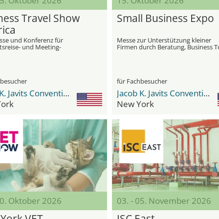
15. Oktober 2026
15. Oktober 2026
ness Travel Show
Small Business Expo
ica
se und Konferenz für
Messe zur Unterstützung kleiner
tsreise- und Meeting-
Firmen durch Beratung, Business T
ment
und Networking
hbesucher
für Fachbesucher
Jacob K. Javits Convention Center
Jacob K. Javits Convention Center
ork
New York
30. Oktober 2026
03. - 05. November 2026
York VET
ISC East