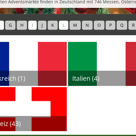
ten Adventsmärkte finden in Deutschland mit 746 Messen, Österre
F
G
H
I
J
K
L
M
N
O
P
Q
R
reich (1)
Italien (4)
iz (43)