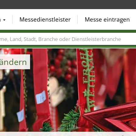
n
Messedienstleister
Messe eintragen
der
Städte
Branchen
Dienstleisterbranchen
Ländern