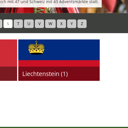
ich mit 47 und Schweiz mit 43 Adventsmärkte statt.
S
T
U
V
W
X
Y
Z
Liechtenstein (1)