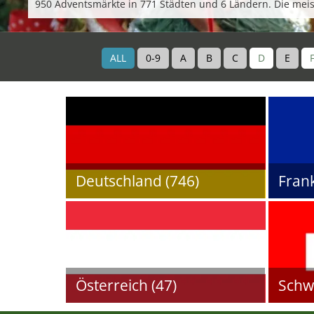
950 Adventsmärkte in 771 Städten und 6 Ländern. Die meis
ALL
0-9
A
B
C
D
E
Deutschland (746)
Frank
Österreich (47)
Schwe