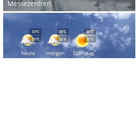
Messezentren
13°C
13°C
16°C
11°C
11°C
11°C
heute
morgen
Dienstag