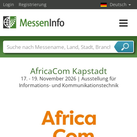
Login
Registrierung
Deutsch
Toggle
navigat
Messenamen
Länder
Städte
Branchen
Dienstleisterbranchen
AfricaCom Kapstadt
17. - 19. November 2026 | Ausstellung für
Informations- und Kommunikationstechnik