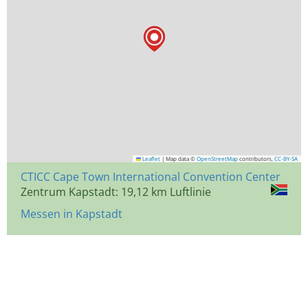
Leaflet
|
Map data ©
OpenStreetMap
contributors,
CC-BY-SA
CTICC Cape Town International Convention Center
Zentrum Kapstadt: 19,12 km Luftlinie
Messen in Kapstadt