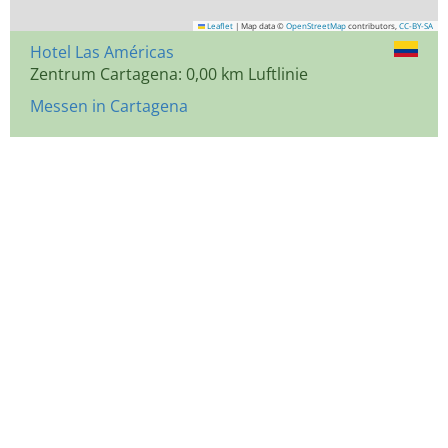
Leaflet
|
Map data ©
OpenStreetMap
contributors,
CC-BY-SA
Hotel Las Américas
Zentrum Cartagena: 0,00 km Luftlinie
Messen in Cartagena