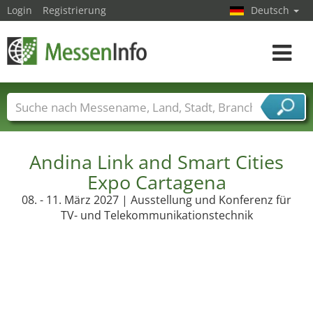
Login
Registrierung
Deutsch
Toggle
navigat
Messenamen
Länder
Städte
Branchen
Dienstleisterbranchen
Andina Link and Smart Cities
Expo Cartagena
08. - 11. März 2027 | Ausstellung und Konferenz für
TV- und Telekommunikationstechnik