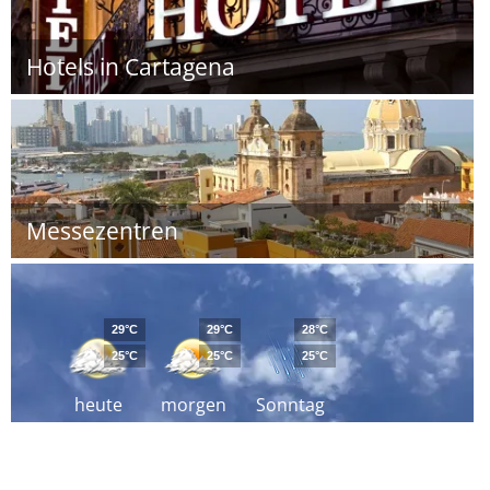
Hotels in Cartagena
Messezentren
29°C
29°C
28°C
25°C
25°C
25°C
heute
morgen
Sonntag