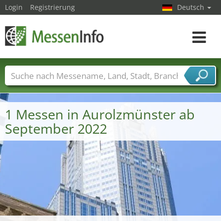
Login
Registrierung
Deutsch
Toggle
navigat
Messenamen
Länder
Städte
Branchen
Dienstleisterbranchen
1 Messen in Aurolzmünster ab
September 2022