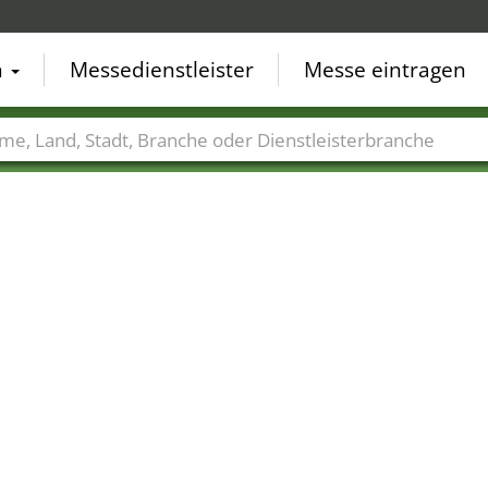
n
Messedienstleister
Messe eintragen
der
Städte
Branchen
Dienstleisterbranchen