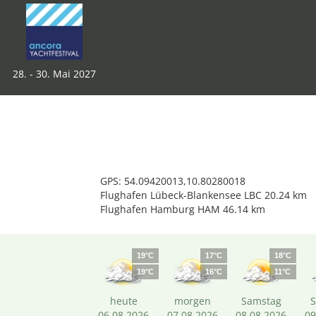
28. - 30. Mai 2027
GPS: 54.09420013,10.80280018
Flughafen Lübeck-Blankensee LBC 20.24 km
Flughafen Hamburg HAM 46.14 km
19°C
17°C
18°C
19°C
16°C
11°C
heute
morgen
Samstag
06.08.2026
07.08.2026
08.08.2026
09