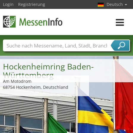
Login
Registrierung
Deutsch
Toggle
navigat
Messenamen
Länder
Städte
Branchen
Dienstleisterbranchen
Hockenheimring Baden-
Württemberg
Am Motodrom
68754 Hockenheim, Deutschland