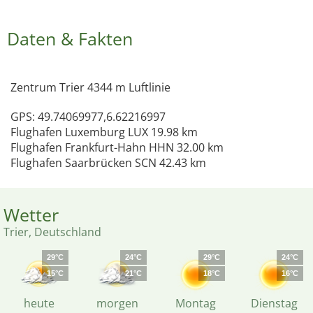
Daten & Fakten
Zentrum Trier 4344 m Luftlinie
GPS: 49.74069977,6.62216997
Flughafen Luxemburg LUX 19.98 km
Flughafen Frankfurt-Hahn HHN 32.00 km
Flughafen Saarbrücken SCN 42.43 km
Wetter
Trier, Deutschland
29°C
24°C
29°C
24°C
15°C
21°C
18°C
16°C
heute
morgen
Montag
Dienstag