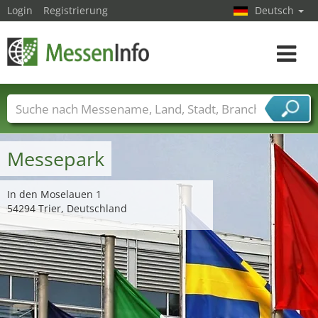
Login
Registrierung
Deutsch
Toggle
navigat
Messenamen
Länder
Städte
Branchen
Dienstleisterbranchen
Messepark
In den Moselauen 1
54294 Trier, Deutschland