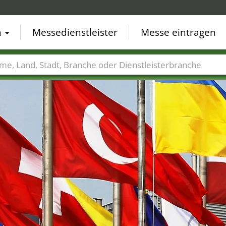
n
Messedienstleister
Messe eintragen
der
Städte
Branchen
Dienstleisterbranchen