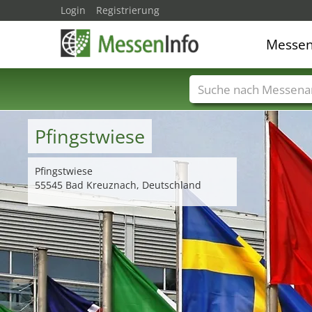
Login
Registrierung
Messe
Messenamen
Län
Pfingstwiese
Pfingstwiese
55545 Bad Kreuznach, Deutschland