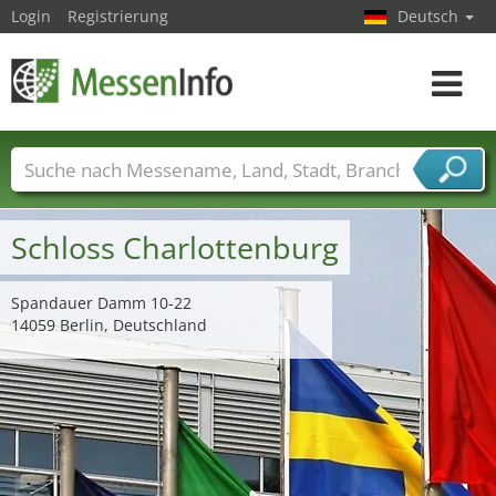
Login
Registrierung
Deutsch
Toggle
navigat
Messenamen
Länder
Städte
Branchen
Dienstleisterbranchen
Schloss Charlottenburg
Spandauer Damm 10-22
14059 Berlin, Deutschland