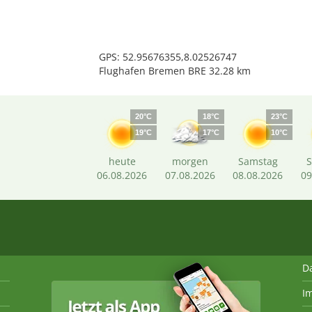
GPS: 52.95676355,8.02526747
Flughafen Bremen BRE 32.28 km
20°C
18°C
23°C
19°C
17°C
10°C
heute
morgen
Samstag
06.08.2026
07.08.2026
08.08.2026
09
D
I