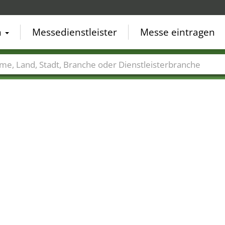
n
Messedienstleister
Messe eintragen
der
Städte
Branchen
Dienstleisterbranchen