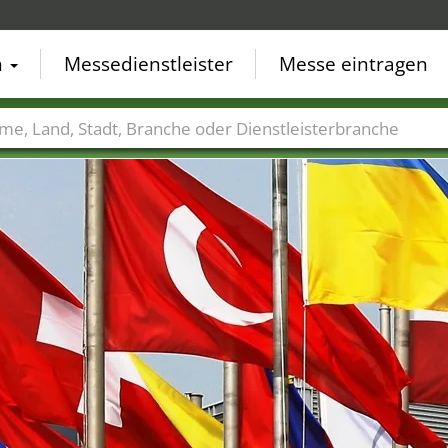
n
Messedienstleister
Messe eintragen
der
Städte
Branchen
Dienstleisterbranchen