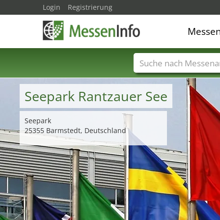
Login
Registrierung
Messe
Messenamen
Län
Seepark Rantzauer See
Seepark
25355 Barmstedt, Deutschland