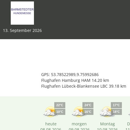
13. September 2026
GPS: 53.78522989,9.75992686
Flughafen Hamburg HAM 14.20 km
Flughafen Lübeck-Blankensee LBC 39.18 km
22°C
24°C
17°C
10°C
16°C
18°C
heute
morgen
Montag
D
08.08.2026
09.08.2026
10.08.2026
11