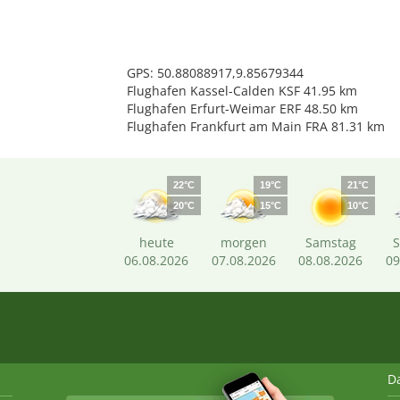
GPS: 50.88088917,9.85679344
Flughafen Kassel-Calden KSF 41.95 km
Flughafen Erfurt-Weimar ERF 48.50 km
Flughafen Frankfurt am Main FRA 81.31 km
22°C
19°C
21°C
20°C
15°C
10°C
heute
morgen
Samstag
06.08.2026
07.08.2026
08.08.2026
09
D