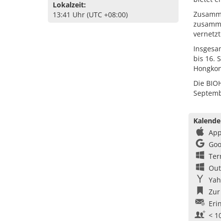
Lokalzeit:
Zusammen
13:41 Uhr (UTC +08:00)
zusamme
vernetzt
Insgesa
bis 16.
Hongkon
Die BIOH
Septemb
Kalende
App
Goo
Ter
Out
Yah
Zur
Eri
< 1