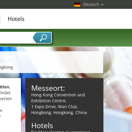
Deutsch
Hotels
ongkong
Messeort:
ition
,
findet
Hong Kong Convention and
perten
Exhibition Centre,
1 Expo Drive, Wan Chai,
en
Hongkong, Hongkong, China
r
Hotels