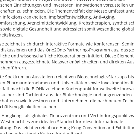
schen Einrichtungen und Investoren, Innovationen vorzustellen u
schaften zu schmieden. Die Themenvielfalt der Messe umfasst unt
Infektionskrankheiten, Impfstoffentwicklung, Anti-Aging,
omforschung, Arzneimittelentwicklung, Krebstherapien, synthetisc
 sowie digitale Gesundheit und adressiert somit wesentliche globa
eitsfragen.
e zeichnet sich durch interaktive Formate wie Konferenzen, Semin
diskussionen und das One2One-Partnering-Programm aus, das gez
liche und wissenschaftliche Kooperationen initiiert. Diese Element
lnehmern ausgezeichnete Netzwerkmöglichkeiten und direkten Au
nchenführern.
te Spektrum an Ausstellern reicht von Biotechnologie-Start-ups bis
rten Pharmaunternehmen und Universitäten sowie Investmentinstit
elfalt macht die BIOHK zu einem Knotenpunkt für weltweite Innova
sucher sind Fachleute aus der Biotechnologie und angrenzenden
chaften sowie Investoren und Unternehmer, die nach neuen Tech
chäftsmöglichkeiten suchen.
e Hongkongs als globales Finanzzentrum und Verbindungspunkt z
West macht es zum idealen Standort für diese internationale
ltung. Das leicht erreichbare Hong Kong Convention and Exhibitio
ine beeindruckende Kulisse für das Event.