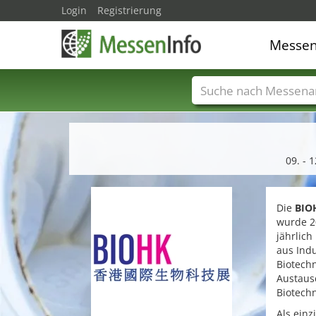
Login
Registrierung
Messe
Messenamen
Län
09. - 
Die
BIO
wurde 2
jährlich
aus Ind
Biotechn
Austaus
Biotechn
Als einz