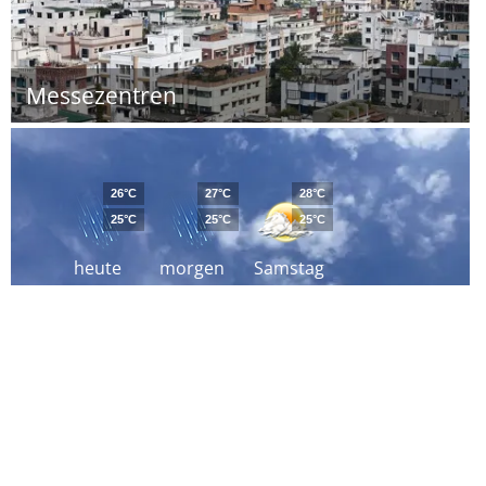
Messezentren
26°C
27°C
28°C
25°C
25°C
25°C
heute
morgen
Samstag