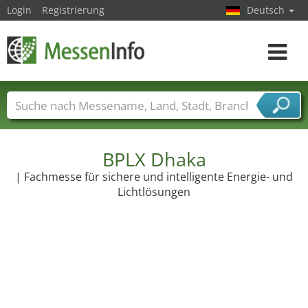
Login
Registrierung
Deutsch
Toggle
navigat
Messenamen
Länder
Städte
Branchen
Dienstleisterbranchen
BPLX Dhaka
| Fachmesse für sichere und intelligente Energie- und
Lichtlösungen