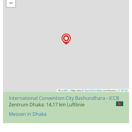
−
Leaflet
|
Map data ©
OpenStreetMap
contributors,
CC-BY-SA
International Convention City Bashundhara - ICCB
Zentrum Dhaka: 14,17 km Luftlinie
Messen in Dhaka