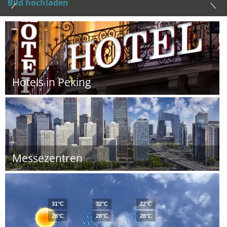
Bild hochladen
Hotels in Peking
Messezentren
31°C
32°C
22°C
28°C
28°C
28°C