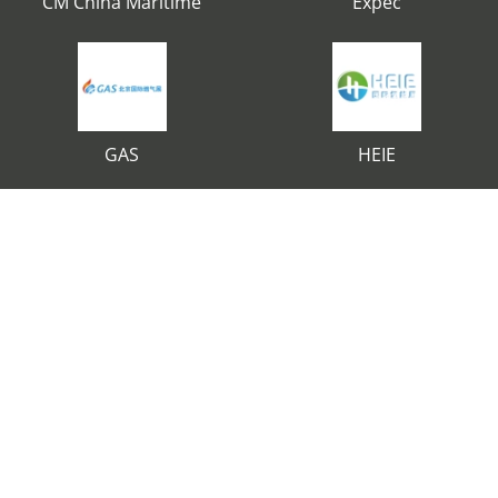
CM China Maritime
Expec
GAS
HEIE