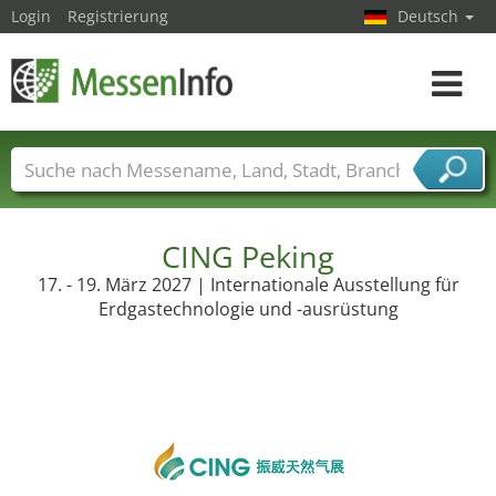
Login
Registrierung
Deutsch
Toggle
navigat
Messenamen
Länder
Städte
Branchen
Dienstleisterbranchen
CING Peking
17. - 19. März 2027 | Internationale Ausstellung für
Erdgastechnologie und -ausrüstung