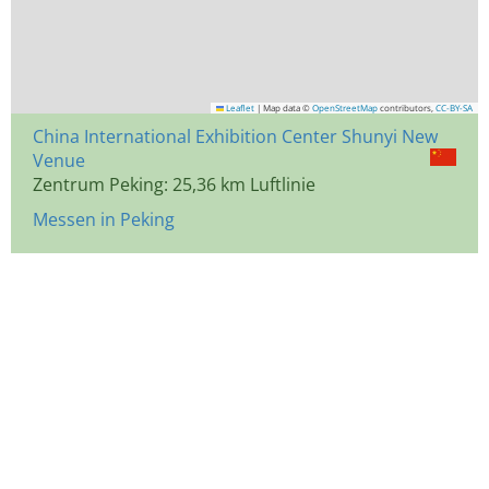
Leaflet
|
Map data ©
OpenStreetMap
contributors,
CC-BY-SA
China International Exhibition Center Shunyi New
Venue
Zentrum Peking: 25,36 km Luftlinie
Messen in Peking