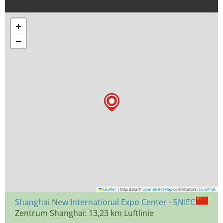
+
−
Leaflet
|
Map data ©
OpenStreetMap
contributors,
CC-BY-SA
Shanghai New International Expo Center - SNIEC
Zentrum Shanghai: 13,23 km Luftlinie