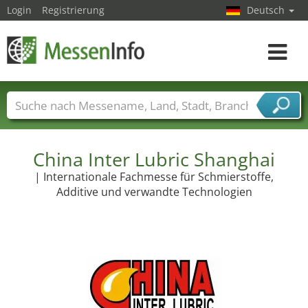
Login
Registrierung
Deutsch
Toggle
navigat
Messenamen
Länder
Städte
Branchen
Dienstleisterbranchen
China Inter Lubric Shanghai
| Internationale Fachmesse für Schmierstoffe,
Additive und verwandte Technologien