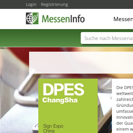
Login
Registrierung
Messe
Messenamen
Län
Die DPES
weltwei
zahlreic
Gründung
umfasse
Innovat
der Guan
einem w