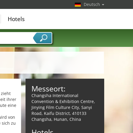
Deutsch
Hotels
Messeort:
 zieht
Changsha International
it ihrer
Convention & Exhibition Centre,
ute eine
Jinying Film Culture City, Sanyi
Road, Kaifu District, 410133
wird von
Changsha, Hunan, China
 sich zu
Hotels