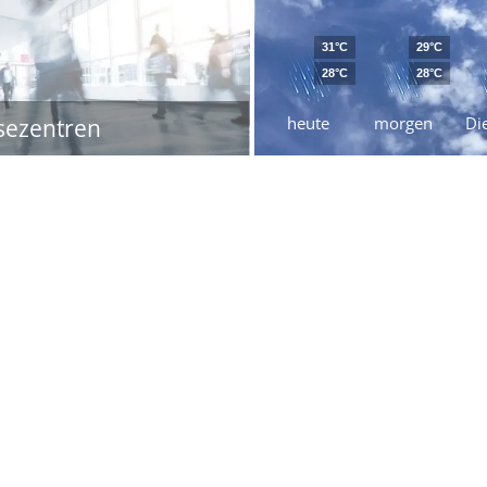
31°C
29°C
28°C
28°C
heute
morgen
Di
sezentren