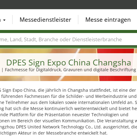
n
Messedienstleister
Messe eintragen
der
Städte
Branchen
Dienstleisterbranchen
DPES Sign Expo China Changsha
| Fachmesse für Digitaldruck, Gravuren und digitale Beschriftung
 Sign Expo China, die jährlich in Changsha stattfindet, ist eine der
t führenden Fachmessen für die Schilder- und Werbeindustrie und
he Teilnehmer aus dem lokalen sowie internationalen Umfeld an. Se
 hat sich die Messe kontinuierlich weiterentwickelt und bietet he
nde Plattform für die Präsentation neuester Technologien und
ionen im Bereich der visuellen Kommunikation. Die Veranstaltung 
gzhou DPES United Network Technology Co., Ltd. ausgerichtet, die
ichtigen Akteur in der Messebranche entwickelt hat.