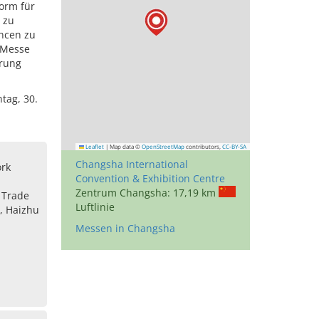
orm für
 zu
ancen zu
 Messe
erung
tag, 30.
Leaflet
|
Map data ©
OpenStreetMap
contributors,
CC-BY-SA
Changsha International
rk
Convention & Exhibition Centre
Zentrum Changsha: 17,19 km
 Trade
Luftlinie
, Haizhu
Messen in Changsha