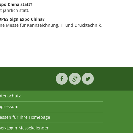
xpo China statt?
 jährlich statt.
DPES Sign Expo China?
eine Messe für Kennzeichnung, IT und Drucktechnik.
atenschutz
mpressum
essen für Ihre Homepage
ser-Login Messekalender