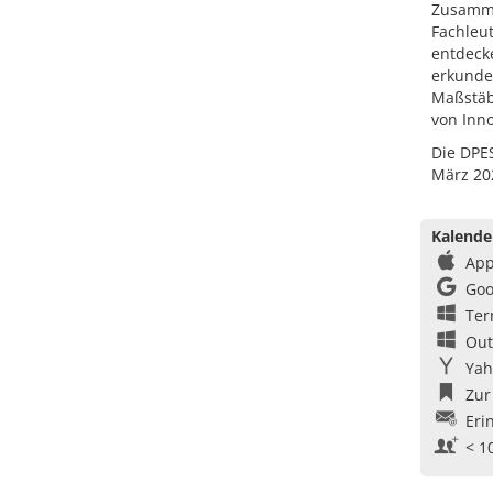
Zusamme
Fachleu
entdeck
erkunde
Maßstäb
von Inn
Die DPE
März 202
Kalende
App
Goo
Ter
Out
Yah
Zur
Eri
< 1