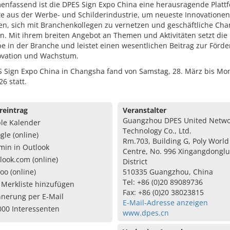
nfassend ist die DPES Sign Expo China eine herausragende Plattf
te aus der Werbe- und Schilderindustrie, um neueste Innovationen
en, sich mit Branchenkollegen zu vernetzen und geschäftliche Ch
n. Mit ihrem breiten Angebot an Themen und Aktivitäten setzt die
e in der Branche und leistet einen wesentlichen Beitrag zur Förd
ovation und Wachstum.
S Sign Expo China in Changsha fand von Samstag, 28. März bis Mon
6 statt.
reintrag
Veranstalter
Guangzhou DPES United Netwo
le Kalender
Technology Co., Ltd.
gle (online)
Rm.703, Building G, Poly World
min in Outlook
Centre, No. 996 Xingangdonglu
look.com (online)
District
oo (online)
510335 Guangzhou, China
Tel: +86 (0)20 89089736
 Merkliste hinzufügen
Fax: +86 (0)20 38023815
nnerung per E-Mail
E-Mail-Adresse anzeigen
000 Interessenten
www.dpes.cn