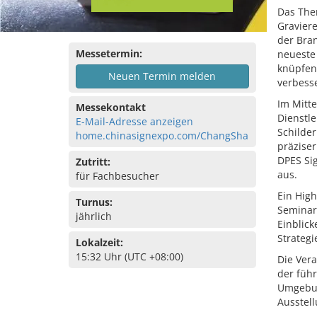
Das The
Gravier
der Bran
Messetermin:
neueste
knüpfen
Neuen Termin melden
verbess
Im Mitte
Messekontakt
Dienstle
E-Mail-Adresse anzeigen
Schilder
home.chinasignexpo.com/ChangSha
präziser
DPES Sig
Zutritt:
aus.
für Fachbesucher
Ein High
Turnus:
Seminar
jährlich
Einblick
Strateg
Lokalzeit:
15:32 Uhr (UTC +08:00)
Die Vera
der füh
Umgebun
Ausstell