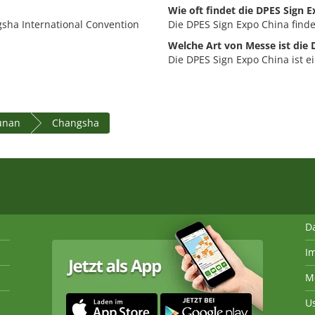
Wie oft findet die DPES Sign E
gsha International Convention
Die DPES Sign Expo China findet
Welche Art von Messe ist die 
Die DPES Sign Expo China ist 
unan
Changsha
D
I
M
U