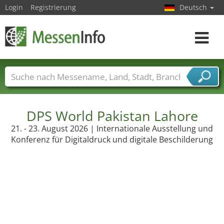
Login
Registrierung
Deutsch
Toggle
navigat
Messenamen
Länder
Städte
Branchen
Dienstleisterbranchen
DPS World Pakistan Lahore
21. - 23. August 2026 | Internationale Ausstellung und
Konferenz für Digitaldruck und digitale Beschilderung