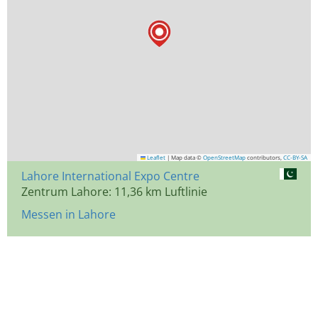
Leaflet
|
Map data ©
OpenStreetMap
contributors,
CC-BY-SA
Lahore International Expo Centre
Zentrum Lahore: 11,36 km Luftlinie
Messen in Lahore