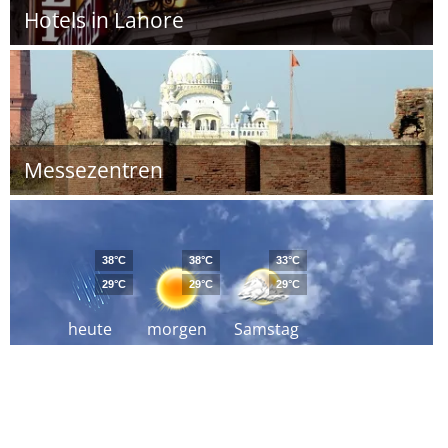
Hotels in Lahore
Messezentren
38°C
38°C
33°C
29°C
29°C
29°C
heute
morgen
Samstag