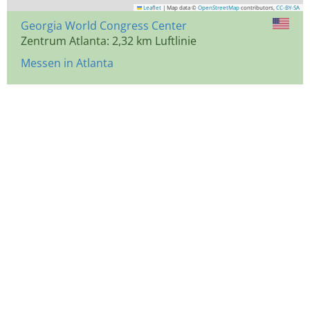
Leaflet
|
Map data ©
OpenStreetMap
contributors,
CC-BY-SA
Georgia World Congress Center
Zentrum Atlanta: 2,32 km Luftlinie
Messen in Atlanta