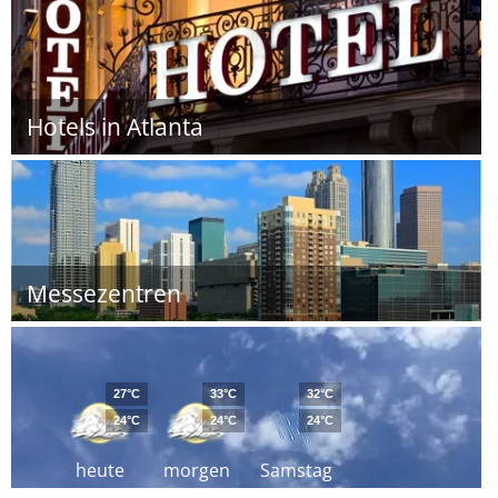
Hotels in Atlanta
Messezentren
27°C
33°C
32°C
24°C
24°C
24°C
heute
morgen
Samstag