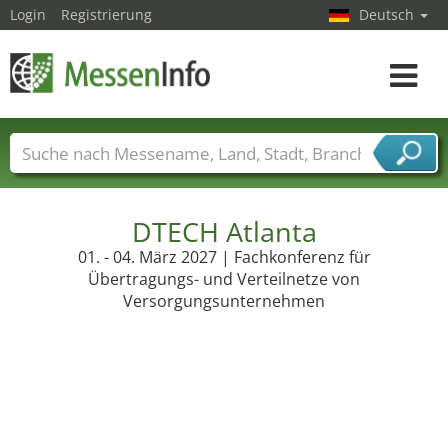
Login
Registrierung
Deutsch
Toggle
navigat
Messenamen
Länder
Städte
Branchen
Dienstleisterbranchen
DTECH Atlanta
01. - 04. März 2027 | Fachkonferenz für
Übertragungs- und Verteilnetze von
Versorgungsunternehmen