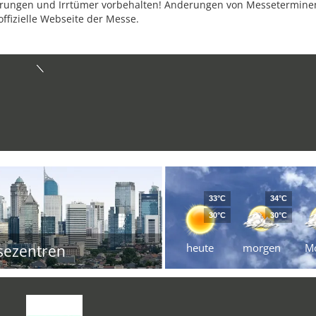
ungen und Irrtümer vorbehalten! Änderungen von Messeterminen 
offizielle Webseite der Messe.
33°C
34°C
30°C
30°C
heute
morgen
M
sezentren