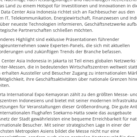
as Land zu einem Hotspot für Investitionen und Innovationen in d
 Data Center Asia Indonesia richtet sich an Fachbesucher aus den
n IT, Telekommunikation, Energiewirtschaft, Finanzwesen und Indu
h über neueste Technologien informieren, Geschäftsnetzwerke auf
ategische Partnerschaften schließen möchten.
nderes Highlight sind exklusive Präsentationen führender
ogieunternehmen sowie Experten-Panels, die sich mit aktuellen
orderungen und zukünftigen Trends der Branche befassen.
 Center Asia Indonesia in Jakarta ist Teil eines globalen Netzwerks
ter-Messen, die in bedeutenden Wirtschaftszentren weltweit statt
 erhalten Aussteller und Besucher Zugang zu internationalen Mär
Möglichkeit, ihre Geschäftsaktivitäten über nationale Grenzen hi
iten.
arta International Expo Kemayoran zählt zu den größten Messe- un
szentren Indonesiens und bietet mit seiner modernen Infrastruktu
etzungen für Veranstaltungen dieser Größenordnung. Die gute A
internationalen Flughafen Soekarno-Hatta sowie das ausgebaute
netz der Stadt gewährleisten eine bequeme Erreichbarkeit für nat
rnationale Besucher. Mit seiner strategischen Lage in einer der
chsten Metropolen Asiens bildet die Messe nicht nur eine