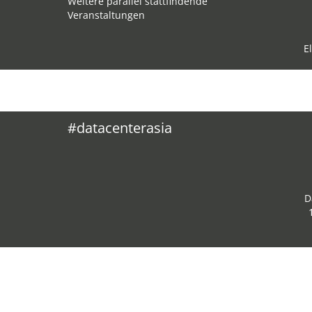
Weitere parallel stattfindende
Veranstaltungen
E
#datacenterasia
D