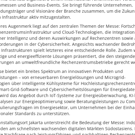
hmessen und Business-Events. Sie bringt führende Unternehmen,
idungsträger und Visionäre der Branche zusammen, um die Zukunf
n Infrastruktur aktiv mitzugestalten.
res Augenmerk liegt auf den zentralen Themen der Messe: Fortschr
henzentrumsinfrastruktur und Cloud-Technologien, die Integration
cher Intelligenz und deren Auswirkungen auf Rechenzentren sowie 
orderungen in der Cybersicherheit. Angesichts wachsender Bedr
r Infrastrukturen spielt letzteres eine entscheidende Rolle. Zudem
ige und energieeffiziente Lösungen präsentiert, die den steigend
rungen an umweltfreundliche Rechenzentrumsbetriebe gerecht w
se bietet ein breites Spektrum an innovativen Produkten und
eistungen – von erneuerbaren Energielösungen und Microgrid-
ogien über intelligente Kühlsysteme für Hochleistungsrechenzentr
Smart-Grid-Software und Cybersicherheitslösungen für Energiedate
 wird das Angebot durch IoT-Systeme zur Energieüberwachung, KI-
alysen zur Energieoptimierung sowie Beratungsleistungen zu Com
ulierungsfragen im Energiesektor, um Unternehmen bei der Einha
ionaler Standards zu unterstützen.
nstaltungsort Jakarta unterstreicht die Bedeutung der Messe: Ind
u den am schnellsten wachsenden digitalen Märkten Südostasiens. 
de Nachfrage nach leistungsfähigen und nachhaltigen Rechenzent