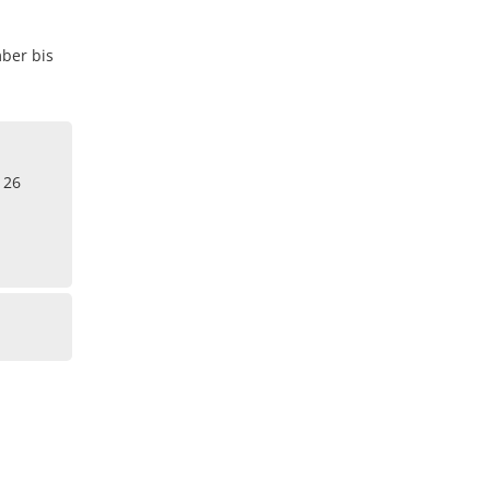
mber bis
 26