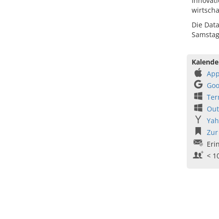
Innovat
wirtscha
Die Data
Samstag,
Kalende
App
Goo
Ter
Out
Yah
Zur
Eri
< 1