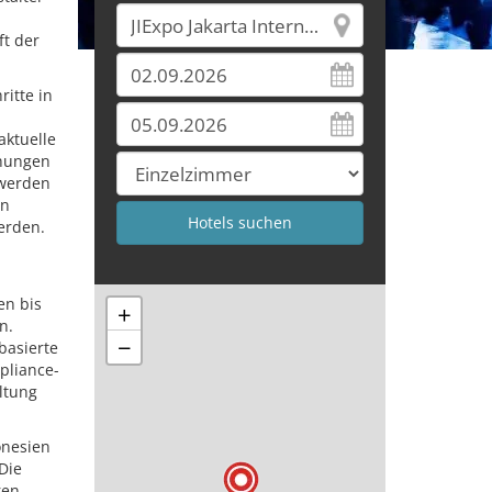
t der
itte in
aktuelle
ohungen
 werden
en
erden.
en bis
+
n.
−
basierte
pliance-
ltung
onesien
Die
ren