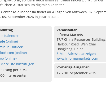
ionsplattform, sondern auch einen zentralen Knotenpunkt für den
ftlichen Austausch im digitalen Zeitalter.
 Center Asia Indonesia findet an 4 Tagen von Mittwoch, 02. Septe
 05. September 2026 in Jakarta statt.
reintrag
Veranstalter
Informa Markets
le Kalender
17/F China Resources Building,
gle (online)
Harbour Road, Wan Chai
min in Outlook
Hongkong, China
look.com (online)
E-Mail-Adresse anzeigen
oo (online)
www.informamarkets.com
 Merkliste hinzufügen
Vorherige Ausgaben:
nnerung per E-Mail
17. - 18. September 2025
000 Interessenten