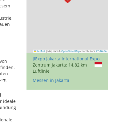
iesem
strie,
bauen
Leaflet
|
Map data ©
OpenStreetMap
contributors,
CC-BY-SA
JIExpo Jakarta International Expo
 von
Zentrum Jakarta: 14,82 km
finden.
Luftlinie
kten
nweg
Messen in Jakarta
d
r ideale
nbindung
ionale