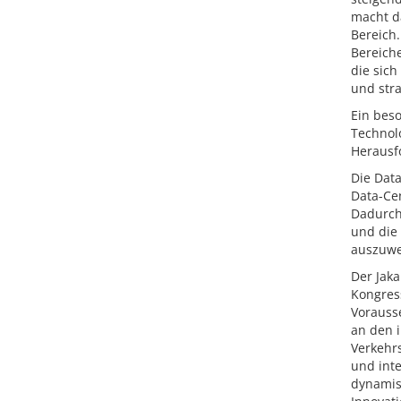
macht d
Bereich.
Bereiche
die sic
und str
Ein beso
Technol
Herausf
Die Data
Data-Cen
Dadurch
und die 
auszuwe
Der Jak
Kongres
Vorauss
an den 
Verkehrs
und inte
dynamis