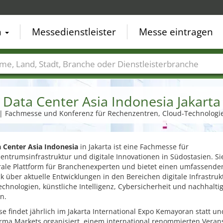
n
Messedienstleister
Messe eintragen
der
Städte
Branchen
Dienstleisterbranchen
Data Center Asia Indonesia Jakarta
 | Fachmesse und Konferenz für Rechenzentren, Cloud-Technologie
 Center Asia Indonesia
in Jakarta ist eine Fachmesse für
ntrumsinfrastruktur und digitale Innovationen in Südostasien. Si
trale Plattform für Branchenexperten und bietet einen umfassende
k über aktuelle Entwicklungen in den Bereichen digitale Infrastruk
chnologien, künstliche Intelligenz, Cybersicherheit und nachhalti
n.
e findet jährlich im Jakarta International Expo Kemayoran statt un
rma Markets organisiert, einem international renommierten Verans