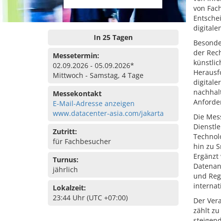
von Fac
Entsche
digitale
In 25 Tagen
Besonde
der Rec
Messetermin:
künstli
02.09.2026 - 05.09.2026*
Herausf
Mittwoch - Samstag, 4 Tage
digitale
nachhalt
Messekontakt
Anforde
E-Mail-Adresse anzeigen
www.datacenter-asia.com/jakarta
Die Mes
Dienstl
Zutritt:
Technol
für Fachbesucher
hin zu 
Ergänzt
Turnus:
Datenan
jährlich
und Reg
internat
Lokalzeit:
23:44 Uhr (UTC +07:00)
Der Vera
zählt z
steigen