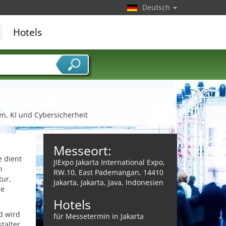
Deutsch
Hotels
n, KI und Cybersicherheit
Messeort:
e dient
JIExpo Jakarta International Expo,
n
RW.10, East Pademangan, 14410
tur,
Jakarta, Jakarta, Java, Indonesien
ge
Hotels
d wird
für Messetermin in Jakarta
talter