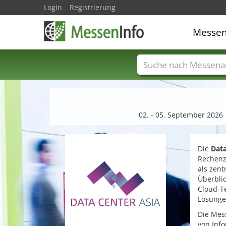
Login
Registrierung
Messe
Messenamen
Län
02. - 05. September 2026
Die
Data
Rechenze
als zen
Überblic
Cloud-Te
Lösunge
Die Mess
von Info