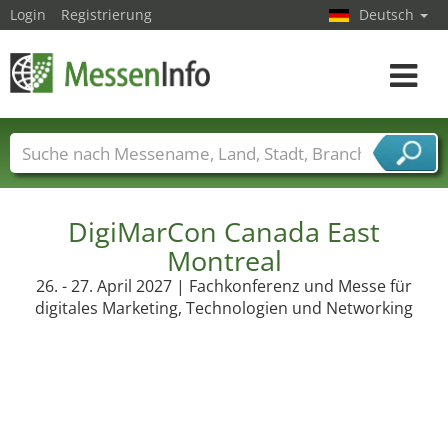
Login
Registrierung
Deutsch
Toggle
navigat
Messenamen
Länder
Städte
Branchen
Dienstleisterbranchen
DigiMarCon Canada East
Montreal
26. - 27. April 2027 | Fachkonferenz und Messe für
digitales Marketing, Technologien und Networking