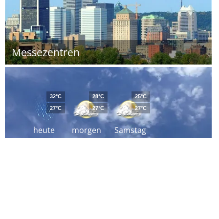
Messezentren
32°C
28°C
25°C
27°C
27°C
27°C
heute
morgen
Samstag