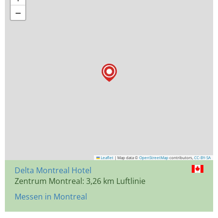
−
Leaflet
|
Map data ©
OpenStreetMap
contributors,
CC-BY-SA
Delta Montreal Hotel
Zentrum Montreal: 3,26 km Luftlinie
Messen in Montreal