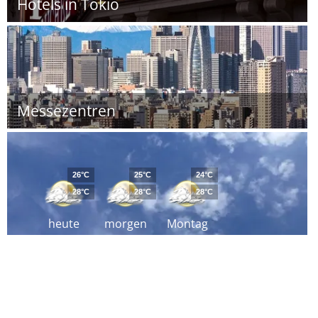
Hotels in Tokio
Messezentren
26°C
25°C
24°C
28°C
28°C
28°C
heute
morgen
Montag