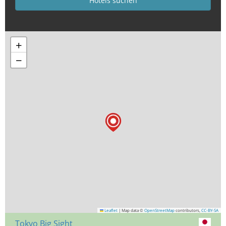
+
−
Leaflet
|
Map data ©
OpenStreetMap
contributors,
CC-BY-SA
Tokyo Big Sight