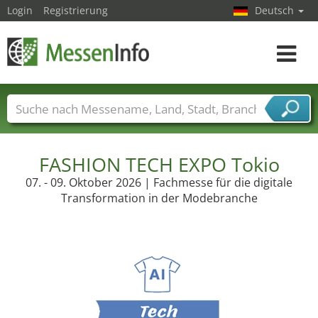
Login
Registrierung
Deutsch
Toggle
navigat
Messenamen
Länder
Städte
Branchen
Dienstleisterbranchen
FASHION TECH EXPO Tokio
07. - 09. Oktober 2026 | Fachmesse für die digitale
Transformation in der Modebranche