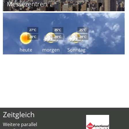
Messezentren
27°C
25°C
25°C
28°C
28°C
28°C
heute
morgen
Sonntag
Zeitgleich
Weitere parallel