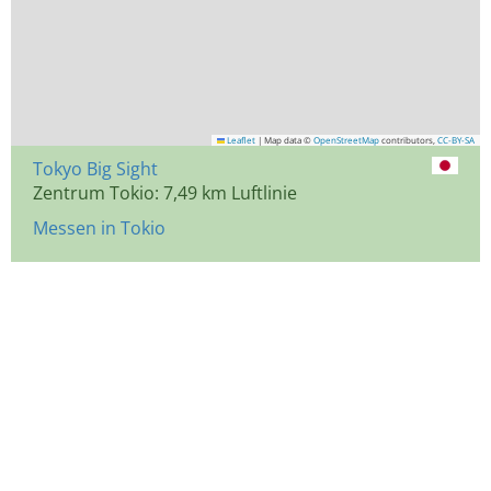
Leaflet
|
Map data ©
OpenStreetMap
contributors,
CC-BY-SA
Tokyo Big Sight
Zentrum Tokio: 7,49 km Luftlinie
Messen in Tokio