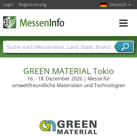
Login
Registrierung
Deutsch
Toggle
navigat
Messenamen
Länder
Städte
Branchen
Dienstleisterbranchen
GREEN MATERIAL Tokio
16. - 18. Dezember 2026 | Messe für
umweltfreundliche Materialien und Technologien