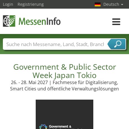
Login
Registrierung
Deutsch
Toggle
navigat
Messenamen
Länder
Städte
Branchen
Dienstleisterbranchen
Government & Public Sector
Week Japan Tokio
26. - 28. Mai 2027 | Fachmesse für Digitalisierung,
Smart Cities und öffentliche Verwaltungslösungen