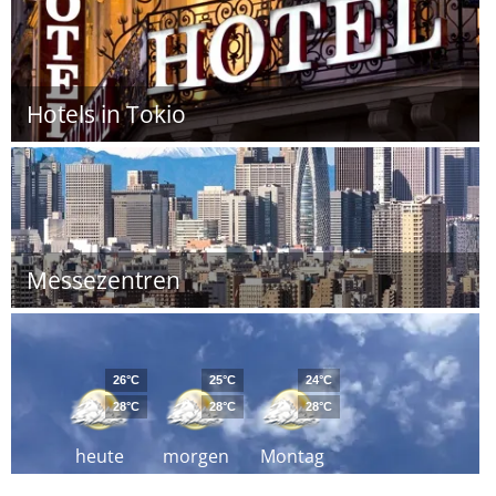
Hotels in Tokio
Messezentren
26°C
25°C
24°C
28°C
28°C
28°C
heute
morgen
Montag