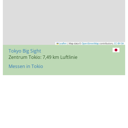
Leaflet
|
Map data ©
OpenStreetMap
contributors,
CC-BY-SA
Tokyo Big Sight
Zentrum Tokio: 7,49 km Luftlinie
Messen in Tokio