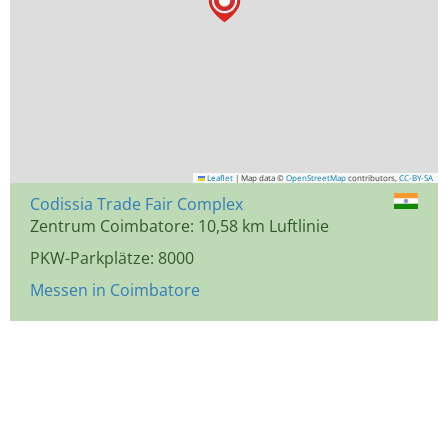
Leaflet
|
Map data ©
OpenStreetMap
contributors,
CC-BY-SA
Codissia Trade Fair Complex
Zentrum Coimbatore: 10,58 km Luftlinie
PKW-Parkplätze: 8000
Messen in Coimbatore