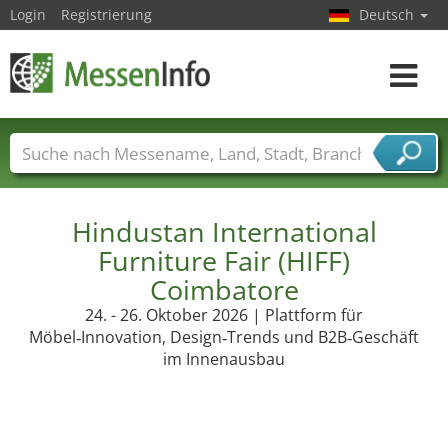
Login
Registrierung
Deutsch
Toggle
navigat
Messenamen
Länder
Städte
Branchen
Dienstleisterbranchen
Hindustan International
Furniture Fair (HIFF)
Coimbatore
24. - 26. Oktober 2026 | Plattform für
Möbel‑Innovation, Design‑Trends und B2B‑Geschäft
im Innenausbau