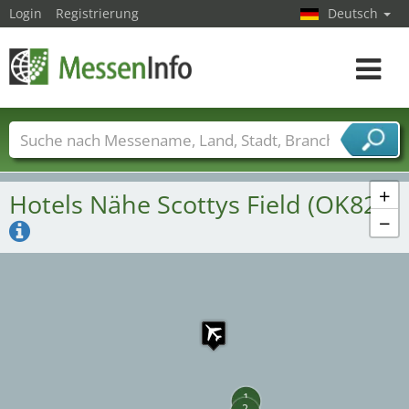
Login
Registrierung
Deutsch
Toggle
navigat
Messenamen
Länder
Städte
Branchen
Dienstleisterbranchen
+
Hotels Nähe Scottys Field (OK82)
−
1
2