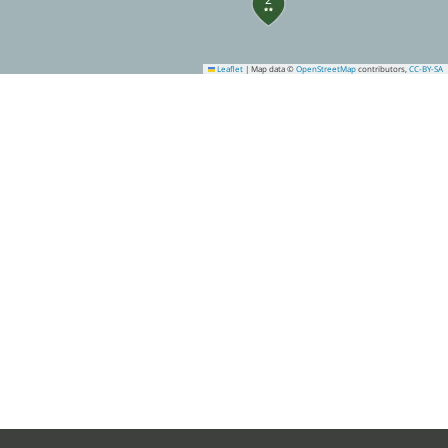
Leaflet
|
Map data ©
OpenStreetMap
contributors,
CC-BY-SA
3
4