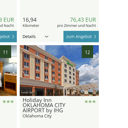
9 EUR
16,94
76,43 EUR
nd Nacht
Kilometer
pro Zimmer und Nacht
gebot
Details
zum Angebot
11
12
hotel.de
Holiday Inn
OKLAHOMA CITY
AIRPORT by IHG
Oklahoma City