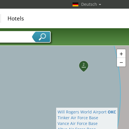
Deutsch
Hotels
7
8
9
10
+
−
2
Will Rogers World Airport
OKC
Tinker Air Force Base
Vance Air Force Base