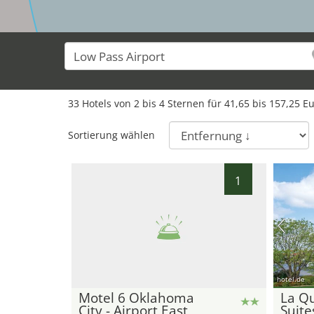
33
Hotels von
2
bis
4
Sternen für
41,65
bis
157,25
Eu
Sortierung wählen
1
hotel.de
Motel 6 Oklahoma
La Qu
City - Airport East
Suit