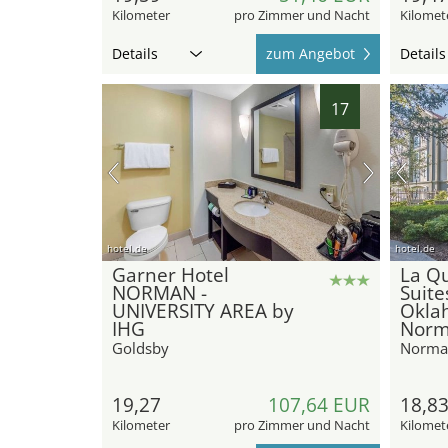
Kilometer
pro Zimmer und Nacht
Kilomet
Details
zum Angebot
Details
17
hotel.de
hotel.de
Garner Hotel
La Qu
NORMAN -
Suit
UNIVERSITY AREA by
Okla
IHG
Nor
Goldsby
Norma
19,27
107,64 EUR
18,8
Kilometer
pro Zimmer und Nacht
Kilomet