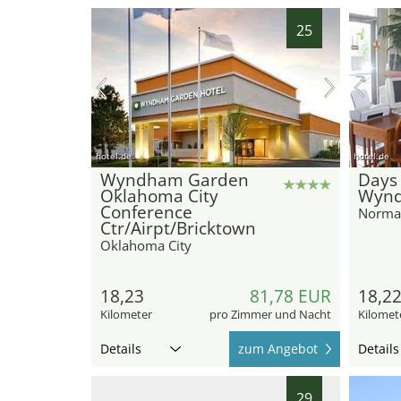
25
hotel.de
hotel.de
Wyndham Garden
Days 
Oklahoma City
Wyn
Conference
Norma
Ctr/Airpt/Bricktown
Oklahoma City
18,23
81,78 EUR
18,2
Kilometer
pro Zimmer und Nacht
Kilomet
Details
zum Angebot
Details
29