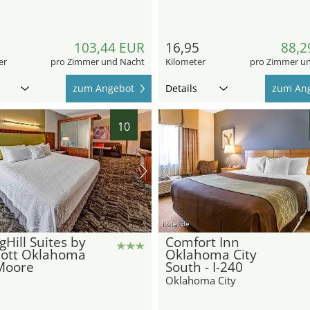
0
103,44 EUR
16,95
88,2
er
pro Zimmer und Nacht
Kilometer
pro Zimmer u
zum Angebot
Details
zum An
10
hotel.de
gHill Suites by
Comfort Inn
iott Oklahoma
Oklahoma City
Moore
South - I-240
Oklahoma City