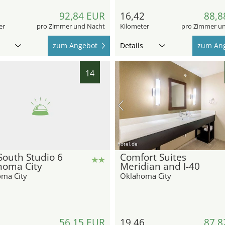
2
92,84 EUR
16,42
88,8
er
pro Zimmer und Nacht
Kilometer
pro Zimmer u
zum Angebot
Details
zum An
14
hotel.de
South Studio 6
Comfort Suites
homa City
Meridian and I-40
ma City
Oklahoma City
7
56,15 EUR
19,46
87,8