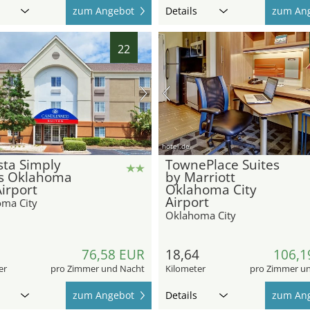
zum Angebot
Details
zum An
22
hotel.de
sta Simply
TownePlace Suites
es Oklahoma
by Marriott
Airport
Oklahoma City
Airport
ma City
Oklahoma City
8
76,58 EUR
18,64
106,1
er
pro Zimmer und Nacht
Kilometer
pro Zimmer u
zum Angebot
Details
zum An