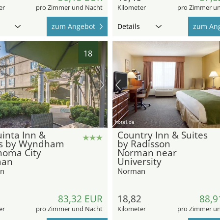
er
pro Zimmer und Nacht
Kilometer
pro Zimmer u
zum Angebot
Details
zum An
18
hotel.de
inta Inn &
Country Inn & Suites
es by Wyndham
by Radisson
homa City
Norman near
man
University
n
Norman
3
83,32 EUR
18,82
88,9
er
pro Zimmer und Nacht
Kilometer
pro Zimmer u