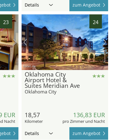
gebot
Details
zum Angebot
23
24
hotel.de
Oklahoma City
Airport Hotel &
Suites Meridian Ave
Oklahoma City
9 EUR
18,57
136,83 EUR
nd Nacht
Kilometer
pro Zimmer und Nacht
gebot
Details
zum Angebot