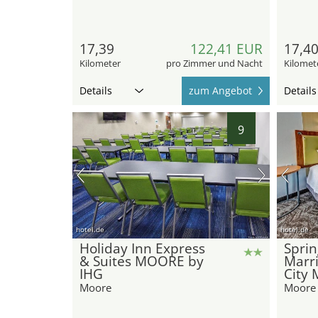
17,39
122,41 EUR
17,4
Kilometer
pro Zimmer und Nacht
Kilomet
Details
zum Angebot
Details
9
hotel.de
hotel.de
Holiday Inn Express
Sprin
& Suites MOORE by
Marr
IHG
City 
Moore
Moore