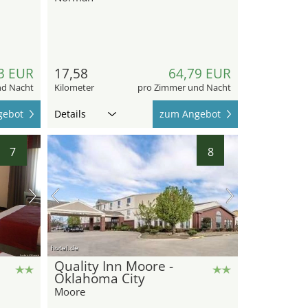
3 EUR
17,58
64,79 EUR
nd Nacht
Kilometer
pro Zimmer und Nacht
gebot
Details
zum Angebot
7
8
hotel.de
Quality Inn Moore -
Oklahoma City
Moore