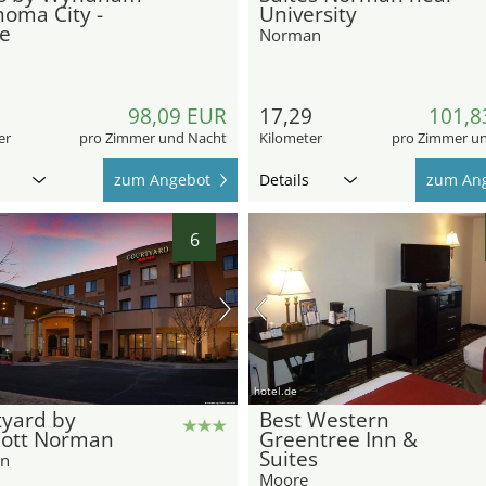
oma City -
University
e
Norman
2
98,09 EUR
17,29
101,8
er
pro Zimmer und Nacht
Kilometer
pro Zimmer u
zum Angebot
Details
zum An
6
hotel.de
tyard by
Best Western
iott Norman
Greentree Inn &
Suites
n
Moore