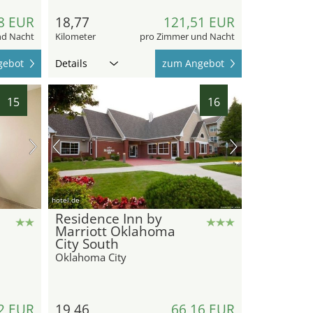
8 EUR
18,77
121,51 EUR
nd Nacht
Kilometer
pro Zimmer und Nacht
gebot
Details
zum Angebot
15
16
hotel.de
Residence Inn by
Marriott Oklahoma
City South
Oklahoma City
2 EUR
19,46
66,16 EUR