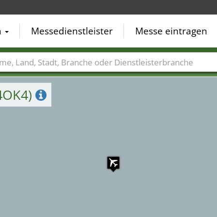
n
Messedienstleister
Messe eintragen
der
Städte
Branchen
Dienstleisterbranchen
(4OK4)