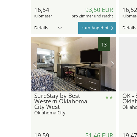
16,54
93,50 EUR
16,5
Kilometer
pro Zimmer und Nacht
Kilomet
Details
zum Angebot
Details
13
hotel.de
SureStay by Best
OK - 
Western Oklahoma
Okla
City West
Oklaho
Oklahoma City
19,59
51,46 EUR
19,4