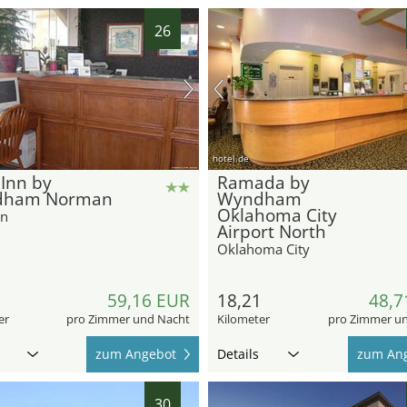
26
hotel.de
Inn by
Ramada by
dham Norman
Wyndham
Oklahoma City
n
Airport North
Oklahoma City
2
59,16 EUR
18,21
48,7
er
pro Zimmer und Nacht
Kilometer
pro Zimmer u
zum Angebot
Details
zum An
30