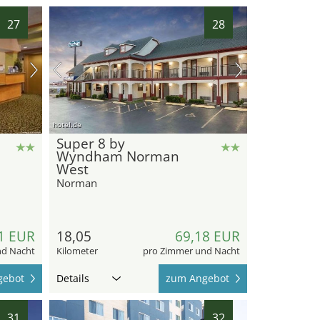
27
28
hotel.de
Super 8 by
Wyndham Norman
West
Norman
1 EUR
18,05
69,18 EUR
nd Nacht
Kilometer
pro Zimmer und Nacht
gebot
Details
zum Angebot
31
32