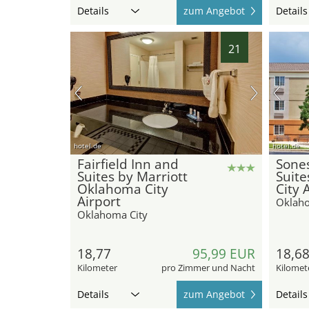
Details
zum Angebot
Details
21
hotel.de
hotel.de
Fairfield Inn and
Sone
Suites by Marriott
Suit
Oklahoma City
City 
Airport
Oklaho
Oklahoma City
18,77
95,99 EUR
18,6
Kilometer
pro Zimmer und Nacht
Kilomet
Details
zum Angebot
Details