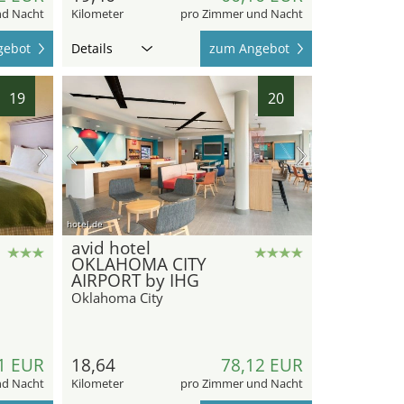
nd Nacht
Kilometer
pro Zimmer und Nacht
gebot
Details
zum Angebot
19
20
hotel.de
avid hotel
OKLAHOMA CITY
AIRPORT by IHG
Oklahoma City
1 EUR
18,64
78,12 EUR
nd Nacht
Kilometer
pro Zimmer und Nacht