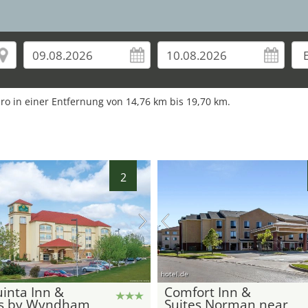
ro in einer Entfernung von
14,76
km bis
19,70
km.
2
hotel.de
inta Inn &
Comfort Inn &
es by Wyndham
Suites Norman near