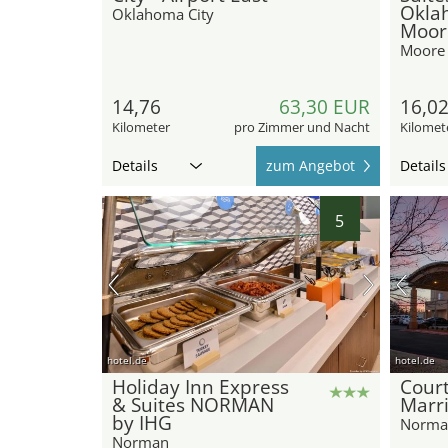
Oklah
Oklahoma City
Moor
Moore
14,76
63,30 EUR
16,0
Kilometer
pro Zimmer und Nacht
Kilomet
Details
zum Angebot
Details
5
hotel.de
hotel.de
Holiday Inn Express
Cour
& Suites NORMAN
Marr
by IHG
Norma
Norman