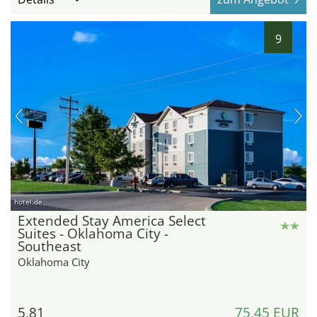
9
hotel.de
Extended Stay America Select
Suites - Oklahoma City -
Southeast
Oklahoma City
5,81
75,45 EUR