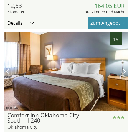
12,63
164,05 EUR
Kilometer
pro Zimmer und Nacht
Details
zum Angebot
19
hotel.de
Comfort Inn Oklahoma City
South - I-240
Oklahoma City