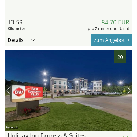
13,59
84,70 EUR
Kilometer
pro Zimmer und Nacht
Details
zum Angebot
20
hotel.de
Holiday Inn Express & Suites