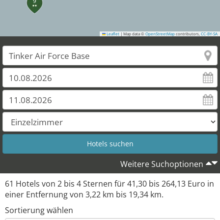
9
Leaflet
|
Map data ©
OpenStreetMap
contributors,
CC-BY-SA
Weitere Suchoptionen
61
Hotels von
2
bis
4
Sternen für
41,30
bis
264,13
Euro in
einer Entfernung von
3,22
km bis
19,34
km.
Sortierung wählen