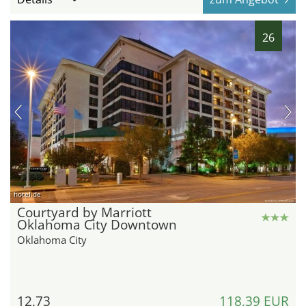
26
hotel.de
Courtyard by Marriott
Oklahoma City Downtown
Oklahoma City
12,73
118,39 EUR