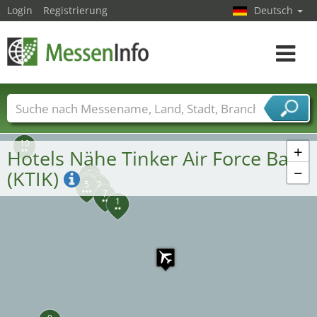
Login
Registrierung
Deutsch
Toggle
navigat
Messenamen
Länder
Städte
Branchen
Dienstleisterbranchen
10
+
Hotels Nähe Tinker Air Force Base
−
(KTIK)
8
4
3
6
5
2
7
1