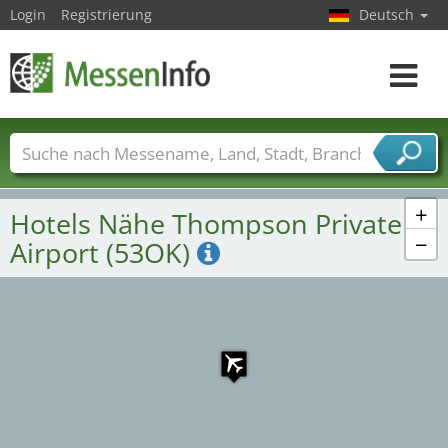
Login
Registrierung
Deutsch
Toggle
navigat
Messenamen
Länder
Städte
Branchen
Dienstleisterbranchen
+
Hotels Nähe Thompson Private
−
Airport (53OK)