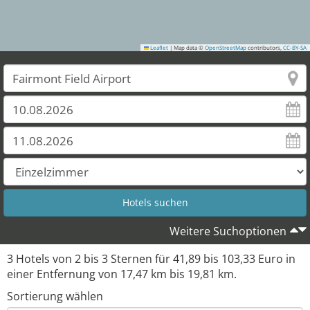
Leaflet
|
Map data ©
OpenStreetMap
contributors,
CC-BY-SA
Weitere Suchoptionen
3
Hotels von
2
bis
3
Sternen für
41,89
bis
103,33
Euro in
einer Entfernung von
17,47
km bis
19,81
km.
Sortierung wählen