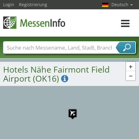
Login
Registrierung
Deutsch
Toggle
navigat
Messenamen
Länder
Städte
Branchen
Dienstleisterbranchen
+
Hotels Nähe Fairmont Field
−
Airport (OK16)