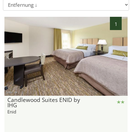
1
hotel.de
Candlewood Suites ENID by
IHG
Enid