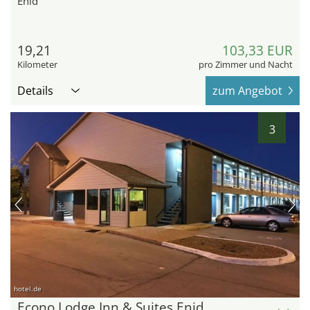
Enid
19,21
103,33 EUR
Kilometer
pro Zimmer und Nacht
Details
zum Angebot
3
hotel.de
Econo Lodge Inn & Suites Enid