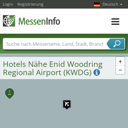
Login
Registrierung
Deutsch
Toggle
navigat
Messenamen
Länder
Städte
Branchen
Dienstleisterbranchen
+
Hotels Nähe Enid Woodring
−
Regional Airport (KWDG)
1