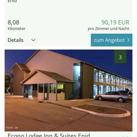
Enid
8,08
90,19 EUR
Kilometer
pro Zimmer und Nacht
Details
zum Angebot
3
hotel.de
Econo Lodge Inn & Suites Enid