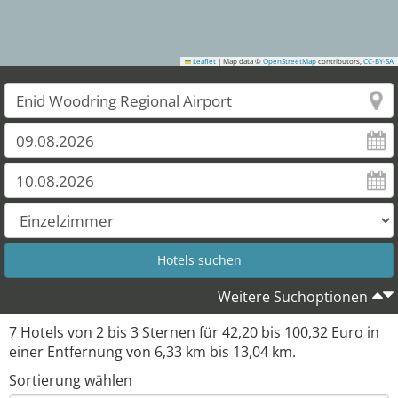
Leaflet
|
Map data ©
OpenStreetMap
contributors,
CC-BY-SA
Weitere Suchoptionen
7
Hotels von
2
bis
3
Sternen für
42,20
bis
100,32
Euro in
einer Entfernung von
6,33
km bis
13,04
km.
Sortierung wählen