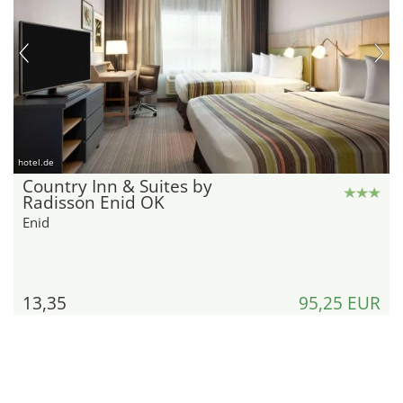
hotel.de
Country Inn & Suites by
Radisson Enid OK
Enid
13,35
95,25 EUR
Kilometer
pro Zimmer und Nacht
Details
zum Angebot