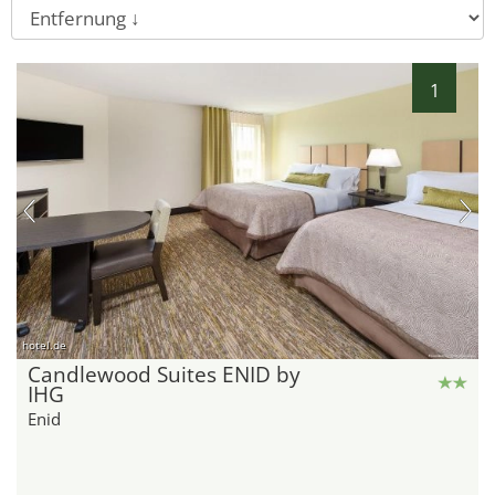
1
hotel.de
Candlewood Suites ENID by
IHG
Enid