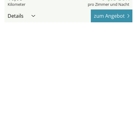
Kilometer
pro Zimmer und Nacht
Details
zum Angebot
10
hotel.de
Holiday Inn Express & Suites
NORMAN by IHG
Norman