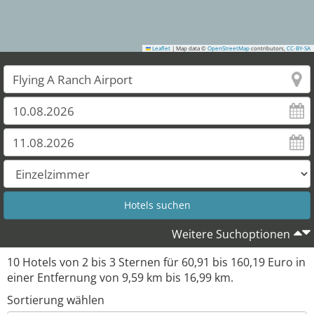
Leaflet
|
Map data ©
OpenStreetMap
contributors,
CC-BY-SA
Weitere Suchoptionen
10
Hotels von
2
bis
3
Sternen für
60,91
bis
160,19
Euro in
einer Entfernung von
9,59
km bis
16,99
km.
Sortierung wählen