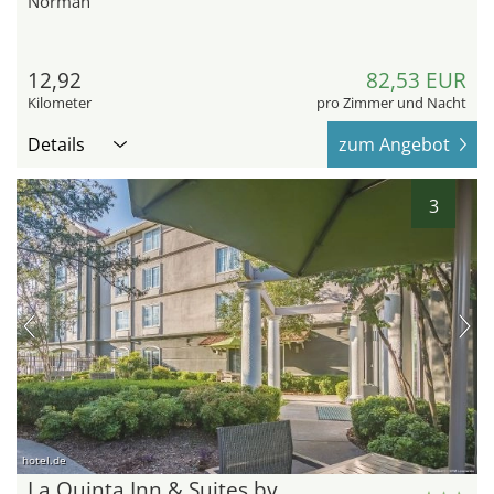
Norman
12,92
82,53 EUR
Kilometer
pro Zimmer und Nacht
Details
zum Angebot
3
hotel.de
La Quinta Inn & Suites by