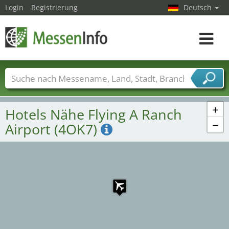
Login
Registrierung
Deutsch
1
Toggle
navigat
Messenamen
Länder
Städte
Branchen
Dienstleisterbranchen
+
Hotels Nähe Flying A Ranch
−
Airport (4OK7)