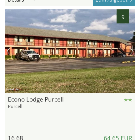
9
hotel.de
Econo Lodge Purcell
Purcell
16,68
64,65 EUR