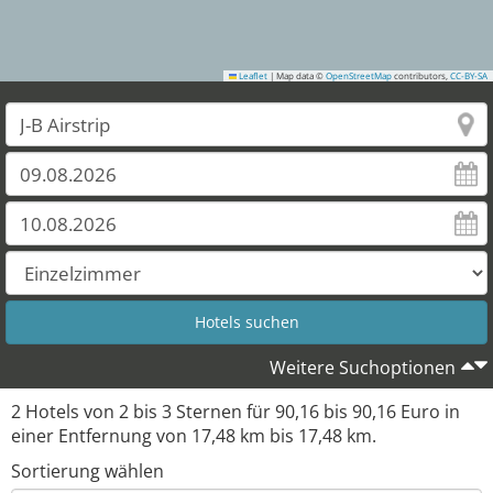
Leaflet
|
Map data ©
OpenStreetMap
contributors,
CC-BY-SA
Weitere Suchoptionen
2
Hotels von
2
bis
3
Sternen für
90,16
bis
90,16
Euro in
einer Entfernung von
17,48
km bis
17,48
km.
Sortierung wählen