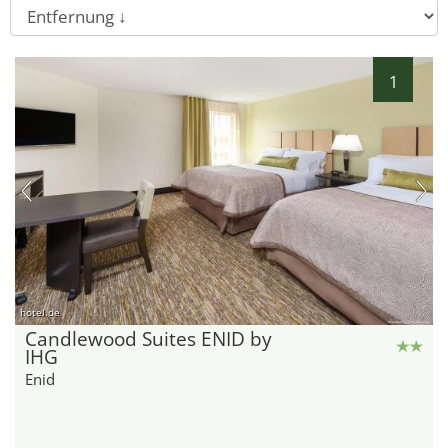
1
hotel.de
Candlewood Suites ENID by
IHG
Enid