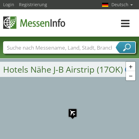
Login
Registrierung
Deutsch
Toggle
navigat
Messenamen
Länder
Städte
Branchen
Dienstleisterbranchen
+
Hotels Nähe J-B Airstrip (17OK)
−