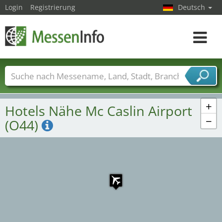
Login
Registrierung
Deutsch
Toggle
navigat
Messenamen
Länder
Städte
Branchen
Dienstleisterbranchen
+
Hotels Nähe Mc Caslin Airport
−
(O44)