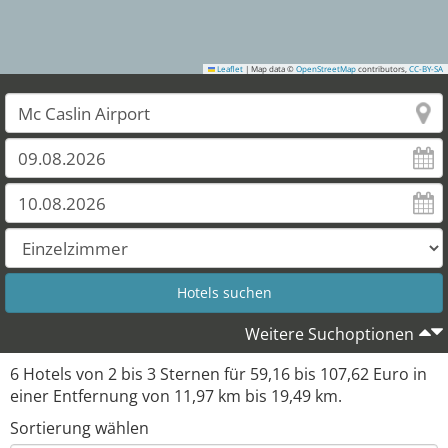
Leaflet
|
Map data ©
OpenStreetMap
contributors,
CC-BY-SA
1
Weitere Suchoptionen
6
Hotels von
2
bis
3
Sternen für
59,16
bis
107,62
Euro in
einer Entfernung von
11,97
km bis
19,49
km.
Sortierung wählen