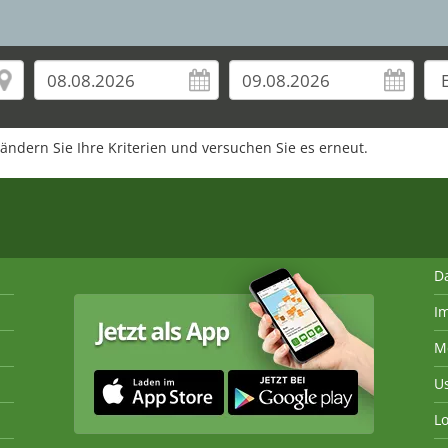
rändern Sie Ihre Kriterien und versuchen Sie es erneut.
D
I
M
U
Lo