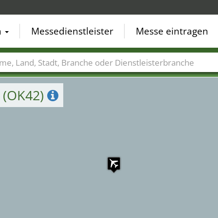
n
Messedienstleister
Messe eintragen
der
Städte
Branchen
Dienstleisterbranchen
t (OK42)