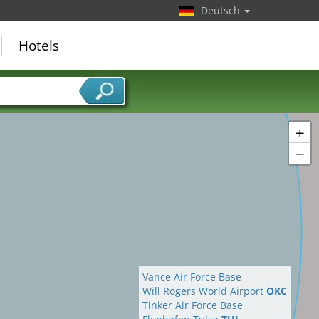
Deutsch
Hotels
+
−
Vance Air Force Base
Will Rogers World Airport
OKC
Tinker Air Force Base