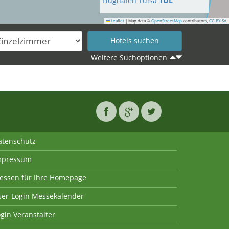
Flughafen Tulsa
TUL
Leaflet
|
Map data ©
OpenStreetMap
contributors,
CC-BY-SA
Weitere Suchoptionen
atenschutz
mpressum
essen für Ihre Homepage
ser-Login Messekalender
gin Veranstalter