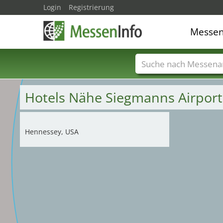
Login
Registrierung
Messe
Messenamen
Län
Hotels Nähe Siegmanns Airpor
Hennessey, USA