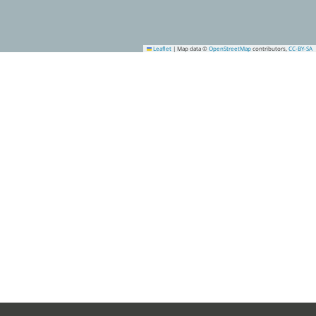
Leaflet
|
Map data ©
OpenStreetMap
contributors,
CC-BY-SA
2
3