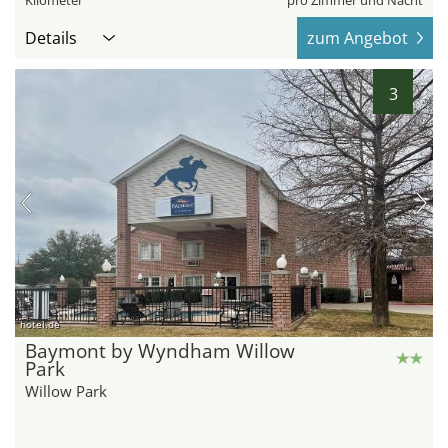
Kilometer
pro Zimmer und Nacht
Details
zum Angebot
3
hotel.de
Baymont by Wyndham Willow
Park
Willow Park