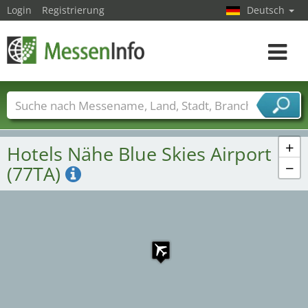
Login
Registrierung
Deutsch
Toggle
navigat
Messenamen
Länder
Städte
Branchen
Dienstleisterbranchen
+
Hotels Nähe Blue Skies Airport
−
(77TA)