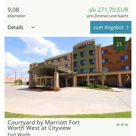
9,08
ab 271,70 EUR
Kilometer
pro Zimmer und Nacht
Details
zum Angebot
21
hotel.de
Courtyard by Marriott Fort
Worth West at Cityview
Fort Worth