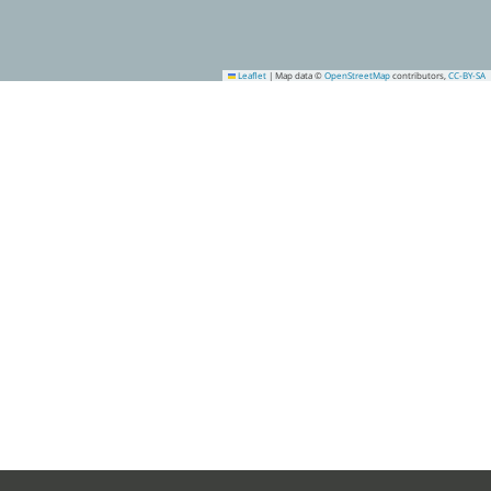
Leaflet
|
Map data ©
OpenStreetMap
contributors,
CC-BY-SA