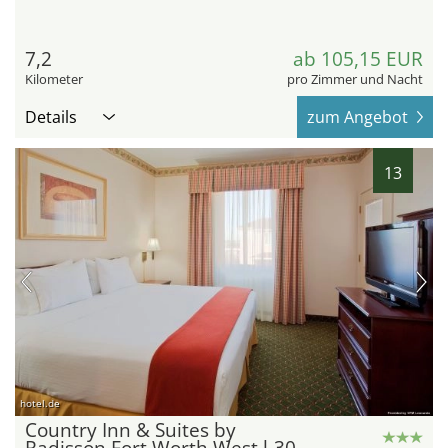
7,2
ab 105,15 EUR
Kilometer
pro Zimmer und Nacht
Details
zum Angebot
13
hotel.de
Country Inn & Suites by
Radisson Fort Worth West l-30