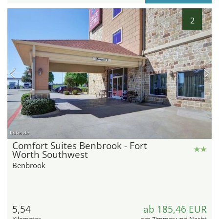
2
hotel.de
Comfort Suites Benbrook - Fort
Worth Southwest
Benbrook
5,54
ab 185,46 EUR