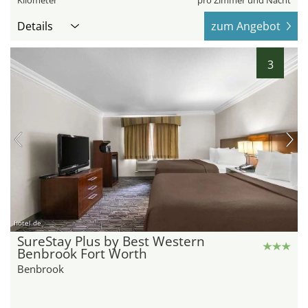
Kilometer
pro Zimmer und Nacht
Details
zum Angebot
3
hotel.de
SureStay Plus by Best Western
Benbrook Fort Worth
Benbrook