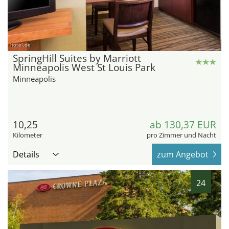
hotel.de
SpringHill Suites by Marriott
Minneapolis West St Louis Park
Minneapolis
10,25
ab 130,37 EUR
Kilometer
pro Zimmer und Nacht
Details
zum Angebot
24