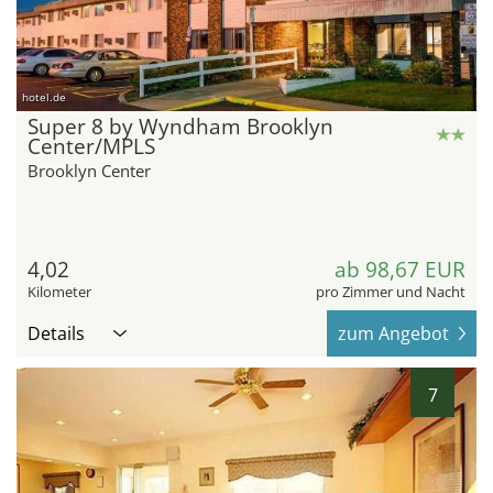
hotel.de
Super 8 by Wyndham Brooklyn
Center/MPLS
Brooklyn Center
4,02
ab 98,67 EUR
Kilometer
pro Zimmer und Nacht
Details
zum Angebot
7