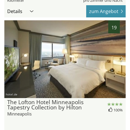
Kilometer
pro Zimmer und Nacht
Details
zum Angebot
19
hotel.de
The Lofton Hotel Minneapolis
Tapestry Collection by Hilton
100%
Minneapolis