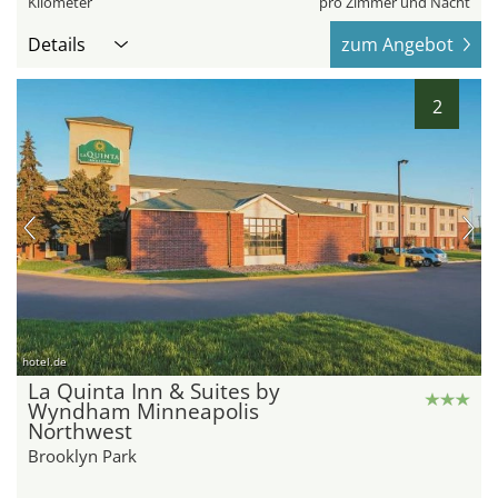
Kilometer
pro Zimmer und Nacht
Details
zum Angebot
2
hotel.de
La Quinta Inn & Suites by
Wyndham Minneapolis
Northwest
Brooklyn Park