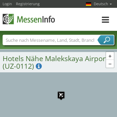
Login
Registrierung
Deutsch
Toggle
navigat
Messenamen
Länder
Städte
Branchen
Dienstleisterbranchen
+
Hotels Nähe Malekskaya Airport
−
(UZ-0112)