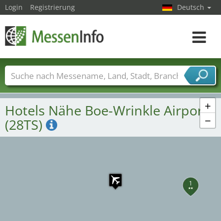
Login
Registrierung
Deutsch
Toggle
navigat
Messenamen
Länder
Städte
Branchen
Dienstleisterbranchen
+
Hotels Nähe Boe-Wrinkle Airport
−
(28TS)
1