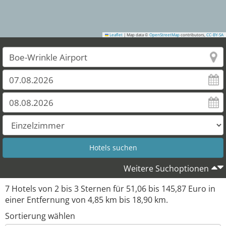
Leaflet
|
Map data ©
OpenStreetMap
contributors,
CC-BY-SA
Weitere Suchoptionen
7
Hotels von
2
bis
3
Sternen für
51,06
bis
145,87
Euro in
einer Entfernung von
4,85
km bis
18,90
km.
Sortierung wählen