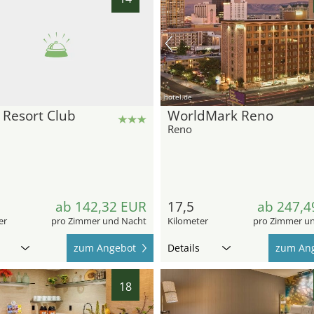
hotel.de
 Resort Club
WorldMark Reno
Reno
8
ab 142,32 EUR
17,5
ab 247,4
er
pro Zimmer und Nacht
Kilometer
pro Zimmer u
zum Angebot
Details
zum An
18