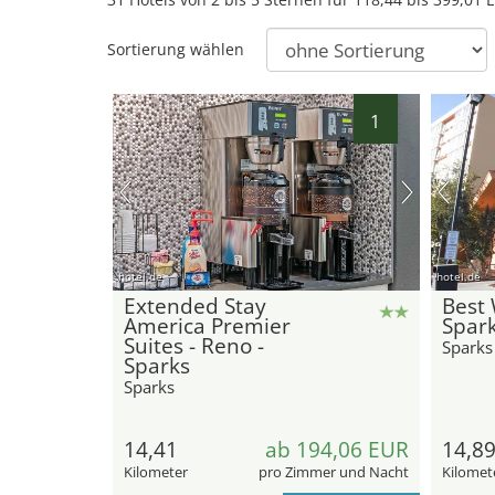
Sortierung wählen
1
23
22
21
hotel.de
hotel.de
20
17
16
18
19
15
Extended Stay
Best 
14
10
12
America Premier
Spar
Suites - Reno -
Sparks
Sparks
Sparks
14,41
ab 194,06 EUR
14,8
Kilometer
pro Zimmer und Nacht
Kilomet