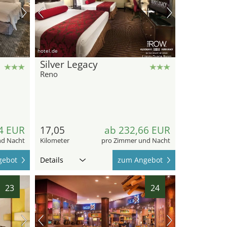
hotel.de
Silver Legacy
Reno
4 EUR
17,05
ab 232,66 EUR
nd Nacht
Kilometer
pro Zimmer und Nacht
gebot
Details
zum Angebot
23
24