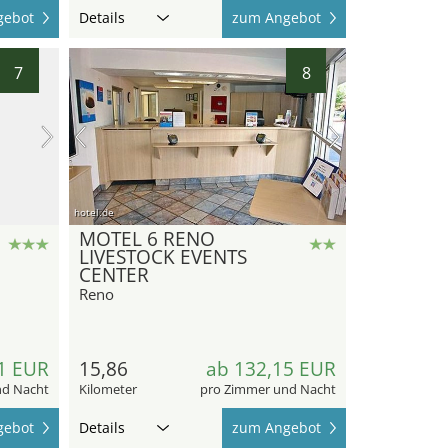
gebot
Details
zum Angebot
7
8
hotel.de
MOTEL 6 RENO
LIVESTOCK EVENTS
CENTER
Reno
1 EUR
15,86
ab 132,15 EUR
nd Nacht
Kilometer
pro Zimmer und Nacht
gebot
Details
zum Angebot