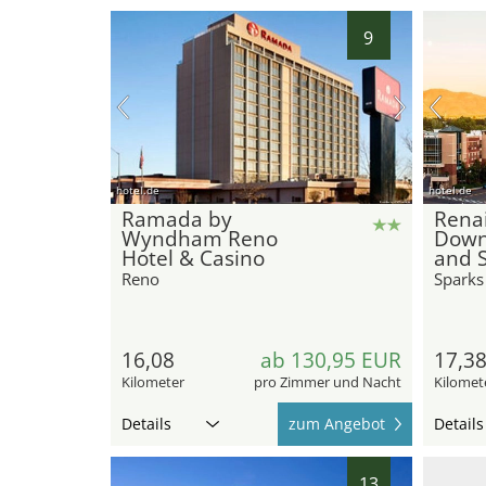
9
hotel.de
hotel.de
Ramada by
Rena
Wyndham Reno
Down
Hotel & Casino
and 
Reno
Sparks
16,08
ab 130,95 EUR
17,3
Kilometer
pro Zimmer und Nacht
Kilomet
Details
zum Angebot
Details
13