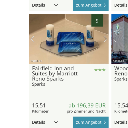
Details
zum Angebot
Details
5
hotel.de
hotel.de
Fairfield Inn and
Wood
Suites by Marriott
Reno
Reno Sparks
Sparks
Sparks
15,51
ab 196,39 EUR
15,5
Kilometer
pro Zimmer und Nacht
Kilomet
Details
zum Angebot
Details