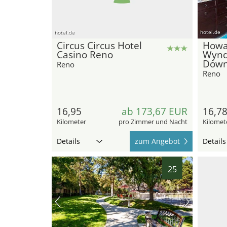
hotel.de
hotel.de
Circus Circus Hotel
Howa
Casino Reno
Wynd
Down
Reno
Reno
16,95
ab 173,67 EUR
16,7
Kilometer
pro Zimmer und Nacht
Kilomet
Details
zum Angebot
Details
25