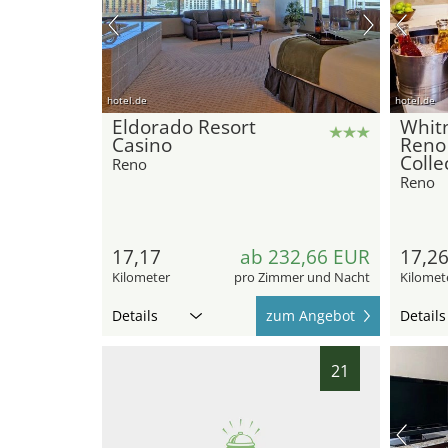
hotel.de
hotel.de
Eldorado Resort
Whit
Casino
Reno
Colle
Reno
Reno
17,17
ab 232,66 EUR
17,2
Kilometer
pro Zimmer und Nacht
Kilomet
Details
zum Angebot
Details
21