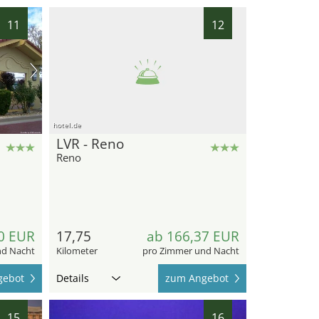
11
12
hotel.de
LVR - Reno
Reno
0 EUR
17,75
ab 166,37 EUR
nd Nacht
Kilometer
pro Zimmer und Nacht
gebot
Details
zum Angebot
15
16