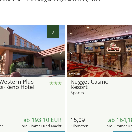
2
8
1
4
9
7
3
2
hotel.de
5
6
Western Plus
Nugget Casino
24
ks-Reno Hotel
Resort
Sparks
13
11
25
26
29
27
28
30
31
9
ab 193,10 EUR
15,09
ab 164,1
er
pro Zimmer und Nacht
Kilometer
pro Zimmer u