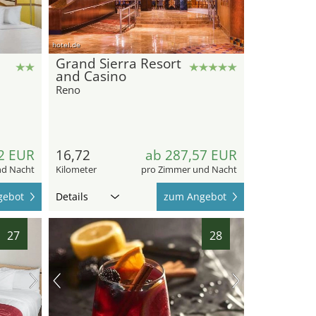
hotel.de
Grand Sierra Resort
and Casino
Reno
2 EUR
16,72
ab 287,57 EUR
nd Nacht
Kilometer
pro Zimmer und Nacht
gebot
Details
zum Angebot
27
28