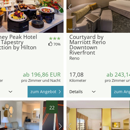
hotel.de
ney Peak Hotel
Courtyard by
 Tapestry
Marriott Reno
70%
ction by Hilton
Downtown
Riverfront
Reno
6
ab 196,86 EUR
17,08
ab 243,1
er
pro Zimmer und Nacht
Kilometer
pro Zimmer u
zum Angebot
Details
zum An
22