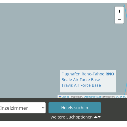
+
−
Flughafen Reno-Tahoe
RNO
Beale Air Force Base
Travis Air Force Base
Leaflet
|
Map data ©
OpenStreetMap
contributors,
CC-BY-SA
Weitere Suchoptionen