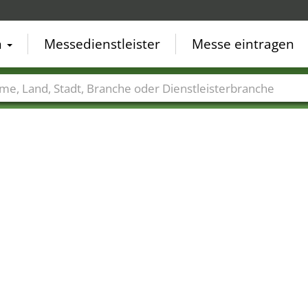
n
Messedienstleister
Messe eintragen
der
Städte
Branchen
Dienstleisterbranchen