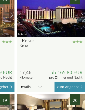
hotel.de
J Resort
Reno
9 EUR
17,46
ab 165,80 EUR
nd Nacht
Kilometer
pro Zimmer und Nacht
gebot
Details
zum Angebot
19
20