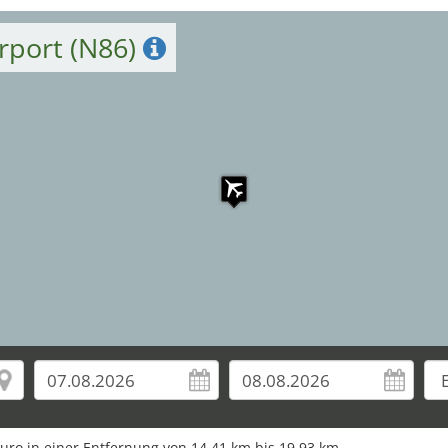
rport (N86)
Euro in einer Entfernung von 14,41 km bis 19,93 km.