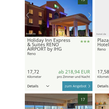
hotel.de
hotel.de
Holiday Inn Express
Plaza
& Suites RENO
Hotel
AIRPORT by IHG
Reno
Reno
17,72
ab 218,94 EUR
17,5
Kilometer
pro Zimmer und Nacht
Kilomet
Details
zum Angebot
Details
17