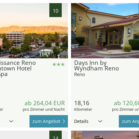
10
hotel.de
issance Reno
Days Inn by
town Hotel
Wyndham Reno
Spa
Reno
8
ab 264,04 EUR
18,16
ab 120,6
er
pro Zimmer und Nacht
Kilometer
pro Zimmer u
zum Angebot
Details
zum An
14