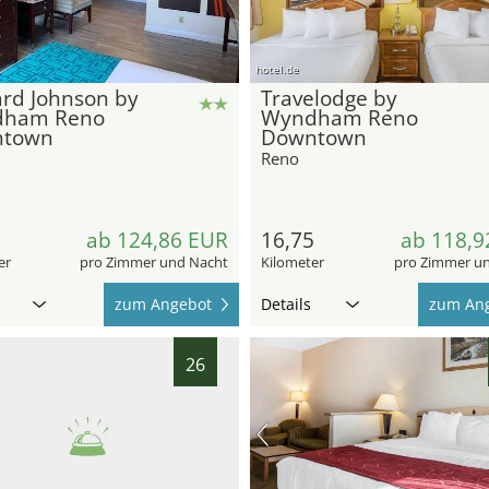
hotel.de
rd Johnson by
Travelodge by
ham Reno
Wyndham Reno
town
Downtown
Reno
8
ab 124,86 EUR
16,75
ab 118,9
er
pro Zimmer und Nacht
Kilometer
pro Zimmer u
zum Angebot
Details
zum An
26