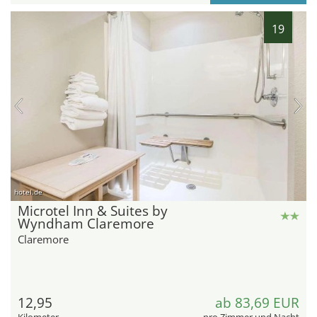
19
hotel.de
Microtel Inn & Suites by
Wyndham Claremore
Claremore
12,95
ab 83,69 EUR
Kilometer
pro Zimmer und Nacht