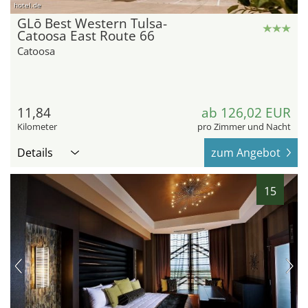
hotel.de
GLō Best Western Tulsa-
Catoosa East Route 66
Catoosa
11,84
ab 126,02 EUR
Kilometer
pro Zimmer und Nacht
Details
zum Angebot
15