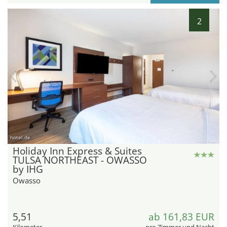
2
hotel.de
Holiday Inn Express & Suites
TULSA NORTHEAST - OWASSO
by IHG
Owasso
5,51
ab 161,83 EUR