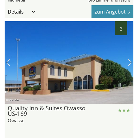
Kilometer
pro Zimmer und Nacht
Details
zum Angebot
3
hotel.de
Quality Inn & Suites Owasso
US-169
Owasso