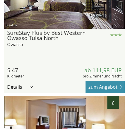
hotel.de
SureStay Plus by Best Western
Owasso Tulsa North
Owasso
5,47
ab 111,98 EUR
Kilometer
pro Zimmer und Nacht
Details
zum Angebot
8