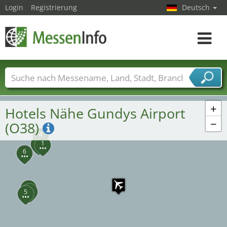
Login
Registrierung
Deutsch
Toggle
navigat
Messenamen
Länder
Städte
Branchen
Dienstleisterbranchen
+
Hotels Nähe Gundys Airport
−
(O38)
4
2
1
6
3
7
5