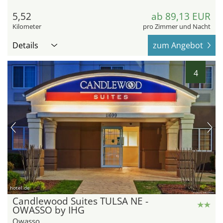
5,52
ab 89,13 EUR
Kilometer
pro Zimmer und Nacht
Details
zum Angebot
4
hotel.de
Candlewood Suites TULSA NE -
OWASSO by IHG
Owasso