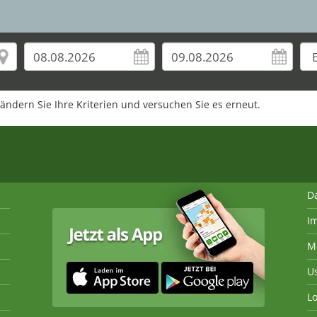
rändern Sie Ihre Kriterien und versuchen Sie es erneut.
D
I
M
U
Lo