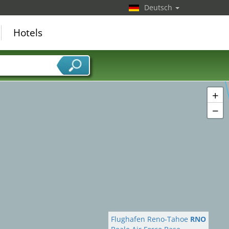
Deutsch
Hotels
+
−
Flughafen Reno-Tahoe
RNO