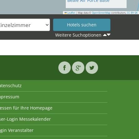
Beale Air Force Base
Leaflet
|
Map data ©
OpenStreetMap
contributors,
CC-BY-SA
Weitere Suchoptionen
atenschutz
mpressum
essen für Ihre Homepage
ser-Login Messekalender
gin Veranstalter