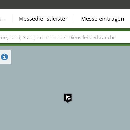
n
Messedienstleister
Messe eintragen
der
Städte
Branchen
Dienstleisterbranchen
)