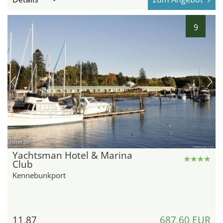
9
hotel.de
Yachtsman Hotel & Marina
Club
Kennebunkport
11,87
687,60 EUR