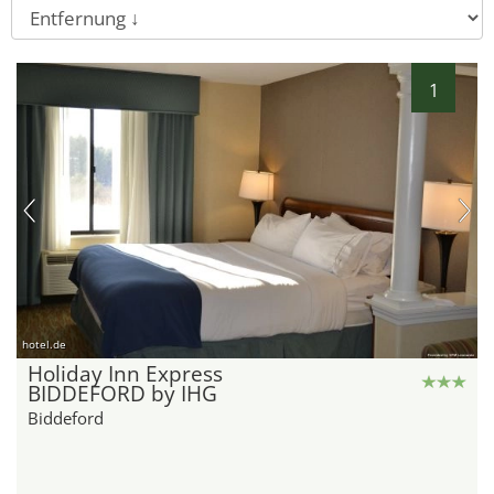
1
hotel.de
Holiday Inn Express
BIDDEFORD by IHG
Biddeford