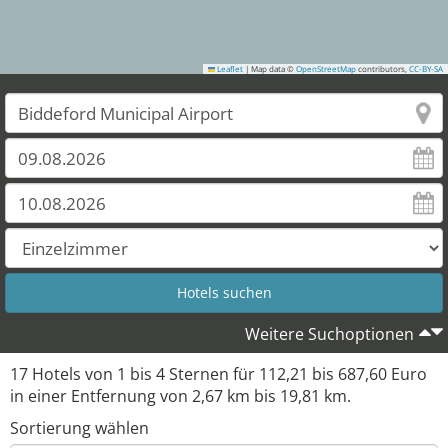
Leaflet
|
Map data ©
OpenStreetMap
contributors,
CC-BY-SA
Weitere Suchoptionen
9
10
8
17
Hotels von
1
bis
4
Sternen für
112,21
bis
687,60
Euro
in einer Entfernung von
2,67
km bis
19,81
km.
12
Sortierung wählen