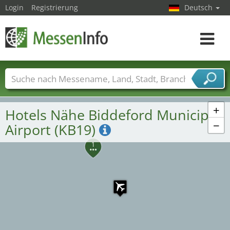
Login
Registrierung
Deutsch
7
Toggle
navigat
Messenamen
Länder
Städte
Branchen
Dienstleisterbranchen
+
Hotels Nähe Biddeford Municipal
−
Airport (KB19)
1