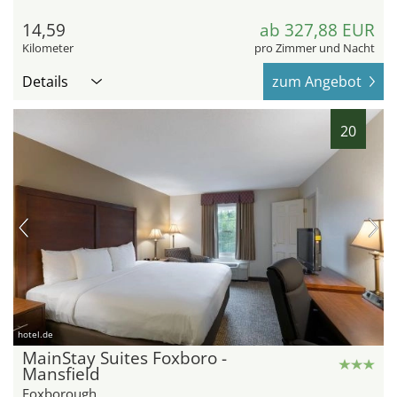
14,59
ab 327,88 EUR
Kilometer
pro Zimmer und Nacht
Details
zum Angebot
20
hotel.de
MainStay Suites Foxboro -
Mansfield
Foxborough