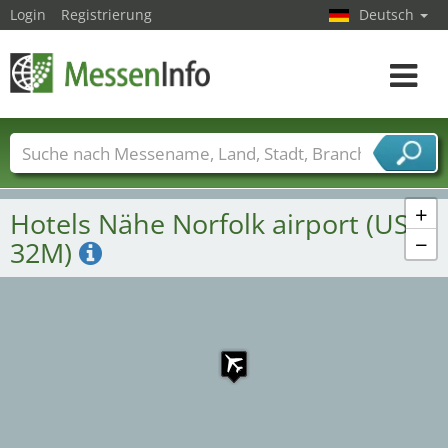
Login
Registrierung
Deutsch
Toggle
navigat
Messenamen
Länder
Städte
Branchen
Dienstleisterbranchen
+
Hotels Nähe Norfolk airport (US-
−
32M)