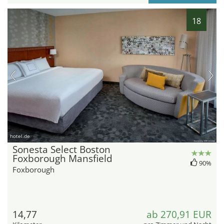
18
hotel.de
Sonesta Select Boston
Foxborough Mansfield
90%
Foxborough
14,77
ab 270,91 EUR