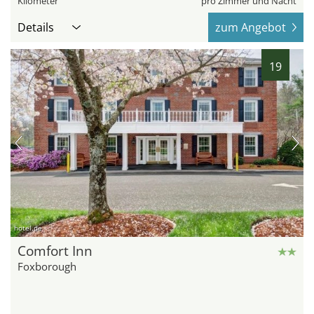
Kilometer
pro Zimmer und Nacht
Details
zum Angebot
19
hotel.de
Comfort Inn
Foxborough