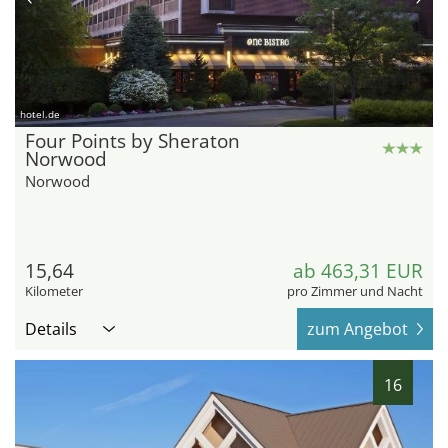
hotel.de
Four Points by Sheraton
Norwood
Norwood
15,64
ab 463,31 EUR
Kilometer
pro Zimmer und Nacht
Details
zum Angebot
16