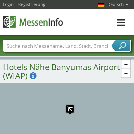
Login
Registrierung
Deutsch
Toggle
navigat
Messenamen
Länder
Städte
Branchen
Dienstleisterbranchen
+
Hotels Nähe Banyumas Airport
−
(WIAP)