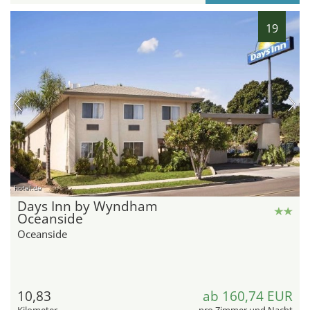
19
hotel.de
Days Inn by Wyndham
Oceanside
Oceanside
10,83
ab 160,74 EUR
Kilometer
pro Zimmer und Nacht