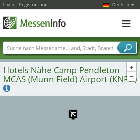
Login
Registrierung
Deutsch
Toggle
navigat
Messenamen
Länder
Städte
Branchen
Dienstleisterbranchen
+
Hotels Nähe Camp Pendleton
−
MCAS (Munn Field) Airport (KNFG)