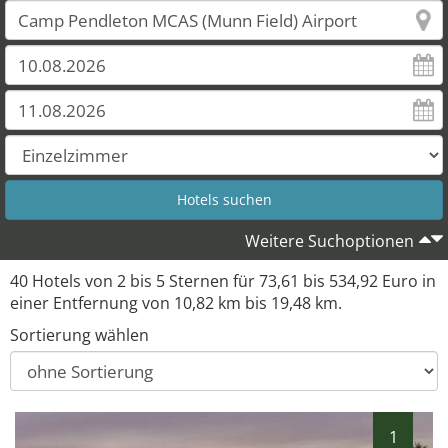
37
38
39
40
Weitere Suchoptionen
40 Hotels von 2 bis 5 Sternen für 73,61 bis 534,92 Euro in
einer Entfernung von 10,82 km bis 19,48 km.
Sortierung wählen
1