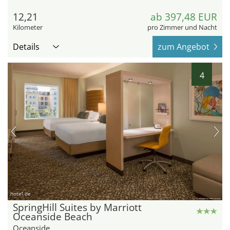
12,21
ab 397,48 EUR
Kilometer
pro Zimmer und Nacht
Details
zum Angebot
4
hotel.de
SpringHill Suites by Marriott
Oceanside Beach
Oceanside