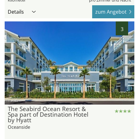
Kilometer
pro Zimmer und Nacht
Details
zum Angebot
3
hotel.de
The Seabird Ocean Resort &
Spa part of Destination Hotel
by Hyatt
Oceanside