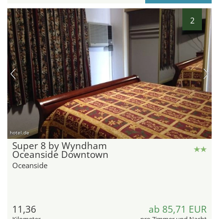
2
hotel.de
Super 8 by Wyndham
Oceanside Downtown
Oceanside
11,36
ab 85,71 EUR